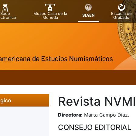
Sede
Museo Casa de la
Escuela de
SIAEN
ectrónica
Moneda
Grabado
Revista NVM
ógico
Directora:
Marta Campo Día
CONSEJO EDITORIAL