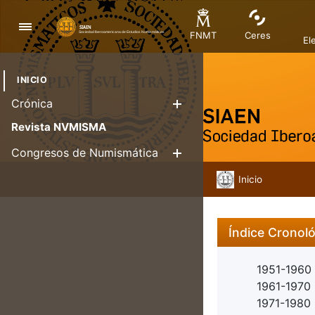
Navigation
FNMT
Ceres
El
INICIO
Crónica
Show/Hide
Revista NVMISMA
Congresos de Numismática
Show/Hide
Inicio
Índice Cronol
1951-1960
1961-1970
1971-1980