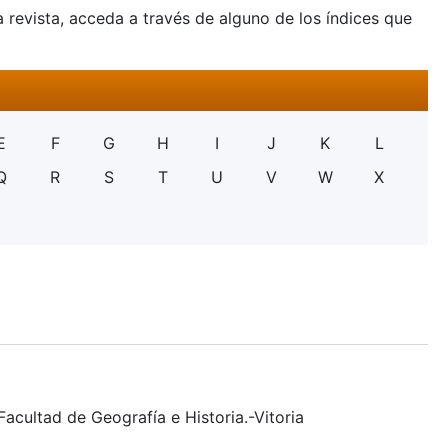
a revista, acceda a través de alguno de los índices que
E
F
G
H
I
J
K
L
Q
R
S
T
U
V
W
X
Facultad de Geografía e Historia.-Vitoria