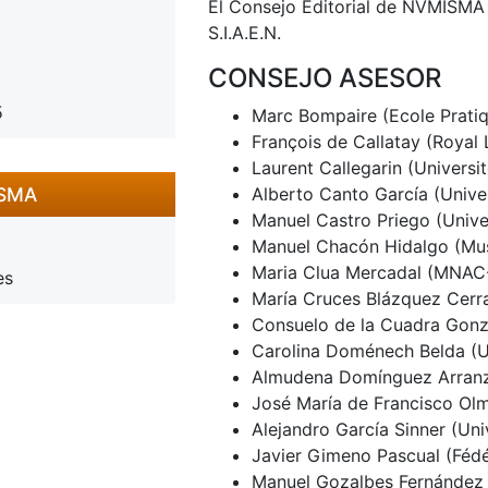
El Consejo Editorial de NVMISMA 
S.I.A.E.N.
CONSEJO ASESOR
5
Marc Bompaire (Ecole Pratiq
François de Callatay (Royal 
Laurent Callegarin (Universi
ISMA
Alberto Canto García (Univ
Manuel Castro Priego (Unive
Manuel Chacón Hidalgo (Mus
Maria Clua Mercadal (MNAC
es
María Cruces Blázquez Cerr
Consuelo de la Cuadra Gonz
Carolina Doménech Belda (Un
Almudena Domínguez Arranz
José María de Francisco Ol
Alejandro García Sinner (Uni
Javier Gimeno Pascual (Fédér
Manuel Gozalbes Fernández d