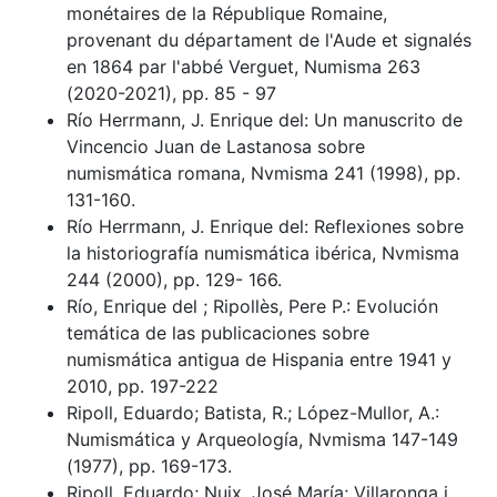
monétaires de la République Romaine,
provenant du départament de l'Aude et signalés
en 1864 par l'abbé Verguet, Numisma 263
(2020-2021), pp. 85 - 97
Río Herrmann, J. Enrique del: Un manuscrito de
Vincencio Juan de Lastanosa sobre
numismática romana, Nvmisma 241 (1998), pp.
131-160.
Río Herrmann, J. Enrique del: Reflexiones sobre
la historiografía numismática ibérica, Nvmisma
244 (2000), pp. 129- 166.
Río, Enrique del ; Ripollès, Pere P.: Evolución
temática de las publicaciones sobre
numismática antigua de Hispania entre 1941 y
2010, pp. 197-222
Ripoll, Eduardo; Batista, R.; López-Mullor, A.:
Numismática y Arqueología, Nvmisma 147-149
(1977), pp. 169-173.
Ripoll, Eduardo; Nuix, José María; Villaronga i