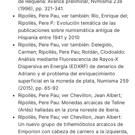
de Requena: Avance preliminar, Nvmisma 238
(1996), pp. 321-341.
Ripollès, Pere Pau, ver también: Río, Enrique del;
Ripollès, Pere P.: Evolución temática de las
publicaciones sobre numismática antigua de
Hispania entre 1941 y 2010
Ripollès, Pere Pau, ver también: Delegido,
Carmen; Ripollès, Pere Pau; Roldán, Clodoaldo:
Análisis mediante Fluorescencia de Rayos-X
Dispersiva en Energía (EDXRF) de denarios de
Adriano y el problema del enriquecimiento
superficial en la moneda de plata, Numisma 259
(2015), pp. 65-92
Ripollès, Pere Pau; ver Chevillon, Jean Albert;
Ripollès, Pere Pau: Monedas arcaicas de Teline
(Arlés) halladas en la zona noreste de Iberia.
Ripollès, Pere Pau; ver Chevillon, Jean Albert:
Un nuevo grupo de trihemióbolos arcaicos de
Emporion con cabeza de carnero a la izquierda,