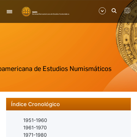
Navigation
Show/Hide
Show/Hide
Índice Cronológico
1951-1960
1961-1970
1971-1980