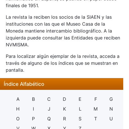
finales de 1951.
La revista la reciben los socios de la SIAEN y las
instituciones con las que el Museo Casa de la
Moneda mantiene intercambio bibliográfico. A la
izquierda puede consultar las Entidades que reciben
NVMISMA.
Para localizar algún ejemplar de la revista, acceda a
través de alguno de los índices que se muestran en
pantalla.
Índice Alfabético
A
B
C
D
E
F
G
H
I
J
K
L
M
N
O
P
Q
R
S
T
U
V
W
X
Y
Z