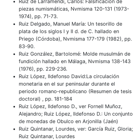
Ruiz de Larramendi, Carlos: Falsificación de
piezas numismáticas, Nvmisma 120-131 (1973-
1974), pp. 71-73.
Ruiz Delgado, Manuel María: Un tesorillo de
plata de los siglos I y II d. de C. hallado en
Priego (Córdoba), Nvmisma 177-179 (1982), pp.
83-90.
Ruiz González, Bartolomé: Molde musulmán de
fundición hallado en Málaga, Nvmisma 138-143
(1976), pp. 229-236.
Ruiz López, Ildefonso David:La circulación
monetaria en el sur peninsular durante el
periodo romano-republicano (Resumen de tesis
doctoral) , pp. 181-184
Ruiz López, Ildefonso D., ver Fornell Muñoz,
Alejandro; Ruiz López, Ildefonso D.: Un conjunto
de monedas de Obulco en Arjonilla (Jaén)
Ruiz Quintanar, Lourdes, ver: García Ruiz, Gloria;
Ruiz Quintanar, Lourdes