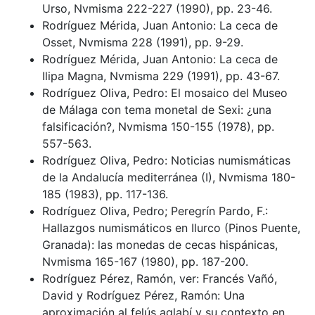
Urso, Nvmisma 222-227 (1990), pp. 23-46.
Rodríguez Mérida, Juan Antonio: La ceca de
Osset, Nvmisma 228 (1991), pp. 9-29.
Rodríguez Mérida, Juan Antonio: La ceca de
Ilipa Magna, Nvmisma 229 (1991), pp. 43-67.
Rodríguez Oliva, Pedro: El mosaico del Museo
de Málaga con tema monetal de Sexi: ¿una
falsificación?, Nvmisma 150-155 (1978), pp.
557-563.
Rodríguez Oliva, Pedro: Noticias numismáticas
de la Andalucía mediterránea (I), Nvmisma 180-
185 (1983), pp. 117-136.
Rodríguez Oliva, Pedro; Peregrín Pardo, F.:
Hallazgos numismáticos en Ilurco (Pinos Puente,
Granada): las monedas de cecas hispánicas,
Nvmisma 165-167 (1980), pp. 187-200.
Rodríguez Pérez, Ramón, ver: Francés Vañó,
David y Rodríguez Pérez, Ramón: Una
aproximación al felús aglabí y su contexto en