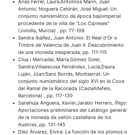
Arias Ferrer, Laura;Antolinos Marín, Juan
Antonio; Noguera Celdrán, José Miguel: Un
conjunto numismático de época bajoimperial
procedente de la villa de "Los Cipreses"
(Jumilla, Murcia) , pp. 77-109
Sendra Ibáñez, Juan Antonio: El Real d'Or o
Timbre de Valencia de Juan II. Descubrimiento
de una moneda inesperada, pp. 111-115
Clua i Mercadal, María;Gómez Soler,
Sandra;Villaescusa Fernández, Lucía;Daura
Luján, Joan;Sanz Borràs, Montserrat: Un
conjunto numismático del siglo XVI en la Cova
del Ramal de la Raconada (Castelldefels,
Barcelona) , pp. 117-130
Sanahuja Anguera, Xavier;Jarabo Herrero, Íñigo:
Aportaciones preliminares del catálogo general
de la moneda de vellón castellana de los
Austrias, pp. 131-145
Díez Álvarez, Elvira: La función de los plomos o