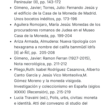
Peninsular (II), pp. 143-172
Gimeno, Javier; Torres, Julio: Fernando Jesús y
el edificio de la Casa de la Moneda de Madrid.
Unos bocetos inéditos, pp. 173-196
Aguilera Romojaro, María Jesús: Monedas de los
procuradores romanos de Judea en el Museo
Casa de la Moneda, pp. 199-204
Ariza Armada, Almudena: Nueva tipología con
hexagrama a nombre del califa ḥammūdí Idrīs
[II] al-‘Ālī, pp. 205-208
Gimeno, Javier: Ramon Ferran (1927-2015),
Nota necrológica, pp. 211-212
Pliego,Ruth: Isabel Rodríguez Casanova, Alberto
Canto García y Jesús Vico Monteoliva,M.
Gómez Moreno y la moneda visigoda.
Investigación y coleccionismo en España (siglos
XIXXX) (Recensión), pp. 215-219
Lucia Travaini (ed.), Polis, urbs, civitas: moneta
e identità. Atti del convegno di studio del