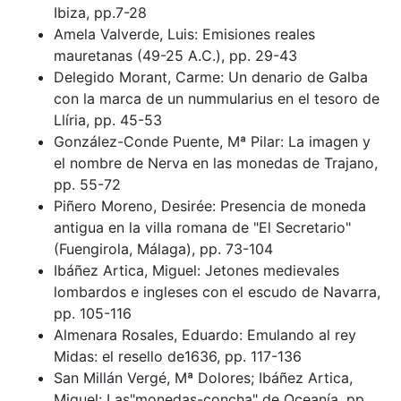
Ibiza, pp.7-28
Amela Valverde, Luis: Emisiones reales
mauretanas (49-25 A.C.), pp. 29-43
Delegido Morant, Carme: Un denario de Galba
con la marca de un nummularius en el tesoro de
Llíria, pp. 45-53
González-Conde Puente, Mª Pilar: La imagen y
el nombre de Nerva en las monedas de Trajano,
pp. 55-72
Piñero Moreno, Desirée: Presencia de moneda
antigua en la villa romana de "El Secretario"
(Fuengirola, Málaga), pp. 73-104
Ibáñez Artica, Miguel: Jetones medievales
lombardos e ingleses con el escudo de Navarra,
pp. 105-116
Almenara Rosales, Eduardo: Emulando al rey
Midas: el resello de1636, pp. 117-136
San Millán Vergé, Mª Dolores; Ibáñez Artica,
Miguel: Las"monedas-concha" de Oceanía, pp.