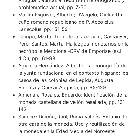
Antigua Mauritania: recorrido historiográfico y
problemática actual, pp. 7-50
Martín Esquivel, Alberto; D'Angelo, Giulia: Un
cuño romano republicano de P. Accoleius
Lariscolus, pp. 51-59
Campo, Marta; Tremoleda, Joaquim; Castanyer,
Pere; Santos, Marta: Hallazgos monetarios en la
necrópolis Meridional-CRV de Emporiae (ss.I-II
d.C.), pp.. 61-93
Aguilera Hernández, Alberto: La iconografía de
la yunta fundacional en el contexto hispano: los
casos de las colonias de Lepida, Augusta
Emerita y Caesar Augusta, pp. 95-129
Almenara Rosales, Eduardo: Identificación de la
moneda castellana de vellón resellada, pp. 131-
142
Sánchez Rincón, Raúl; Roma Valdés, Antonio: La
otra cara de la moneda. Uso y reutilización de
la moneda en la Edad Media del Noroeste