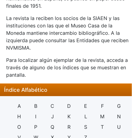
finales de 1951.
La revista la reciben los socios de la SIAEN y las
instituciones con las que el Museo Casa de la
Moneda mantiene intercambio bibliográfico. A la
izquierda puede consultar las Entidades que reciben
NVMISMA.
Para localizar algún ejemplar de la revista, acceda a
través de alguno de los índices que se muestran en
pantalla.
Índice Alfabético
A
B
C
D
E
F
G
H
I
J
K
L
M
N
O
P
Q
R
S
T
U
V
W
X
Y
Z