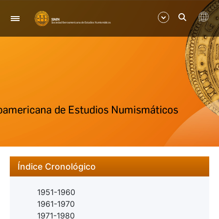
Navigation
Show/Hide
Show/Hide
Índice Cronológico
1951-1960
1961-1970
1971-1980