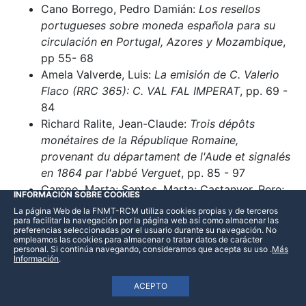
Cano Borrego, Pedro Damián:
Los resellos
portugueses sobre moneda española para su
circulación en Portugal, Azores y Mozambique
,
pp 55- 68
Amela Valverde, Luis:
La emisión de C. Valerio
Flaco (RRC 365): C. VAL FAL IMPERAT
, pp. 69 -
84
Richard Ralite, Jean-Claude:
Trois dépôts
monétaires de la République Romaine,
provenant du départament de l'Aude et signalés
en 1864 par l'abbé Verguet
, pp. 85 - 97
Campo, Marta; Santos, Marta; Castanyer, Pere;
INFORMACIÓN SOBRE COOKIES
Hernández, Elisa; Tremoleda, Joaquín:
Conjunto
La página Web de la FNMT-RCM utiliza cookies propias y de terceros
para facilitar la navegación por la página web así como almacenar las
de divisores de dracma encontrado en la
preferencias seleccionadas por el usuario durante su navegación. No
Neápolis de Emporion (c. 230-220 a.C.)
, pp. 99
empleamos las cookies para almacenar o tratar datos de carácter
personal. Si continúa navegando, consideramos que acepta su uso
.
Más
– 113
Información
.
Rodríguez Casanova, Isabel:
“Monedas que
dieron los demonios”: sobre un curioso uso
ACEPTO
ritual de la moneda en épocas medieval y