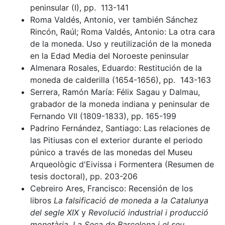
peninsular (I), pp. 113-141
Roma Valdés, Antonio, ver también Sánchez
Rincón, Raúl; Roma Valdés, Antonio: La otra cara
de la moneda. Uso y reutilización de la moneda
en la Edad Media del Noroeste peninsular
Almenara Rosales, Eduardo: Restitución de la
moneda de calderilla (1654-1656), pp. 143-163
Serrera, Ramón María: Félix Sagau y Dalmau,
grabador de la moneda indiana y peninsular de
Fernando VII (1809-1833), pp. 165-199
Padrino Fernández, Santiago: Las relaciones de
las Pitiusas con el exterior durante el periodo
púnico a través de las monedas del Museu
Arqueològic d'Eivissa i Formentera (Resumen de
tesis doctoral), pp. 203-206
Cebreiro Ares, Francisco: Recensión de los
libros
La falsificació de moneda a la Catalunya
del segle XIX
y
Revolució industrial i producció
monetària. La Seca de Barcelona i el seu