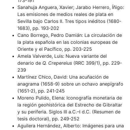
173-191
Sanahuja Anguera, Xavier; Jarabo Herrero, Íñigo:
Las emisiones de medios reales de plata en
Sevilla bajo Carlos II. Tres tipos inéditos (1680-
1683), pp. 193-202
Cano Borrego, Pedro Damián: La circulación de
la plata española en las colonias europeas de
Oriente y el Pacífico, pp. 203-225
Amela Valverde, Luis: Nueva variante del
denario de
Q. Crepereius
(RRC 399/1), pp. 229-
239
Martínez Chico, David: Una acuñación de
anagrama (1658-9) sobre un ochavo anepígrafo
(1651-2), pp. 241-245
Moreno Pulido, Elena: Iconografía monetaria de
la región geohistórica del Estrecho de Gibraltar
y su periferia. Siglos III a.C.–I d.C. (Resumen de
tesis doctoral), pp. 249-252
Aguilera Hernández, Alberto: Imágenes para una