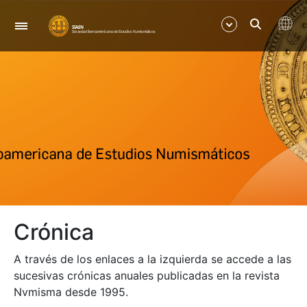
Navigation
Show/Hide
Show/Hide
Show/Hide
Show/Hide
Crónica
Show/Hide
A través de los enlaces a la izquierda se accede a las
Show/Hide
sucesivas crónicas anuales publicadas en la revista
Nvmisma desde 1995.