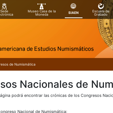
Sede
Museo Casa de la
Escuela de
SIAEN
ectrónica
Moneda
Grabado
resos de Numismática
sos Nacionales de Num
página podrá encontrar las crónicas de los Congresos Naci
Congreso Nacional de Numismática: