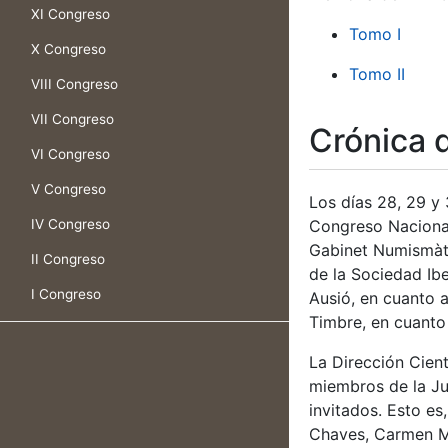
XI Congreso
Tomo I
X Congreso
Tomo II
VIII Congreso
VII Congreso
Crónica 
VI Congreso
V Congreso
Los días 28, 29 y
IV Congreso
Congreso Nacional
Gabinet Numismàti
II Congreso
de la Sociedad Ib
I Congreso
Ausió, en cuanto a
Timbre, en cuanto 
La Dirección Cient
miembros de la Jun
invitados. Esto es
Chaves, Carmen Mar