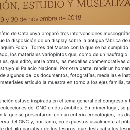
àtic de Catalunya preparó tres intervenciones museográfic
e la disposición de un display sobre la antigua fábrica de 
oaquim Folch i Torres del Museo con la que se ha cumplido u
ado, los materiales variopintos que, como de un naufragio,
les, que editó, entre otras, las medallas conmemorativas d
struyó el Palacio Nacional. Por otra parte, rendir un homen
 de algunos de los documentos, fotografías, medallas e in
materiales articuló la muestra en torno a los ejes familia, t
nción estuvo inspirada en el tema general del congreso y b
 colecciones del GNC en dos ámbitos. En primer lugar, se p
n la que se presentaron, con un criterio cronológico, los 
serva del GNC y, por tanto, no expuestos usualmente al púb
e del hilo narrativo de los tesoros, que destacaba los tes