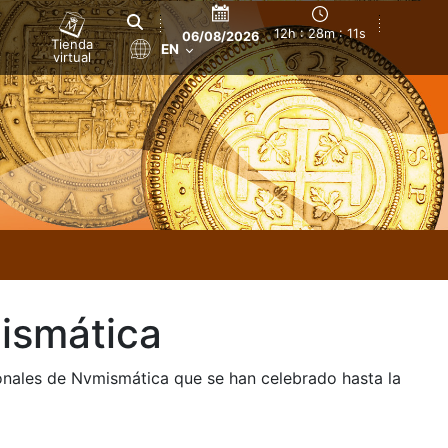
12h : 28m : 13s
06/08/2026
Tienda
EN
virtual
ismática
onales de Nvmismática que se han celebrado hasta la