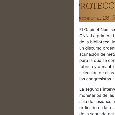
El Gabinet Numism
CNN. La primera fu
de la biblioteca J
un discurso orden
acuñación de meta
para la que se con
fábrica y donante
selección de esos 
los congresistas.
La segunda interve
monetarios de las
sala de sesiones e
ordinario en la re
de la segunda part