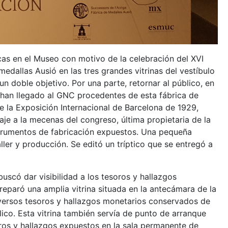
as en el Museo con motivo de la celebración del XVI
medallas Ausió en las tres grandes vitrinas del vestíbulo
n doble objetivo. Por una parte, retornar al público, en
 han llegado al GNC procedentes de esta fábrica de
e la Exposición Internacional de Barcelona de 1929,
aje a la mecenas del congreso, última propietaria de la
strumentos de fabricación expuestos. Una pequeña
aller y producción. Se editó un tríptico que se entregó a
uscó dar visibilidad a los tesoros y hallazgos
reparó una amplia vitrina situada en la antecámara de la
diversos tesoros y hallazgos monetarios conservados de
lico. Esta vitrina también servía de punto de arranque
oros y hallazgos expuestos en la sala permanente de