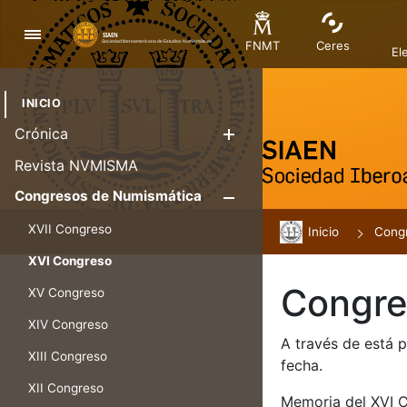
Navigation
FNMT
Ceres
El
INICIO
Crónica
Show/Hide
Revista NVMISMA
Congresos de Numismática
Show/Hide
XVII Congreso
Inicio
Cong
XVI Congreso
Congre
XV Congreso
XIV Congreso
A través de está 
XIII Congreso
fecha.
XII Congreso
Memoria del XVI 