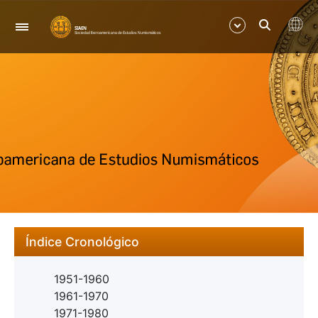
Nabigazioa
Erakutsi/Ezkutatu
Erakutsi/Ezkutatu
Índice Cronológico
1951-1960
1961-1970
1971-1980