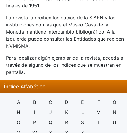
finales de 1951.
La revista la reciben los socios de la SIAEN y las
instituciones con las que el Museo Casa de la
Moneda mantiene intercambio bibliográfico. A la
izquierda puede consultar las Entidades que reciben
NVMISMA.
Para localizar algún ejemplar de la revista, acceda a
través de alguno de los índices que se muestran en
pantalla.
Índice Alfabético
A
B
C
D
E
F
G
H
I
J
K
L
M
N
O
P
Q
R
S
T
U
V
W
X
Y
Z