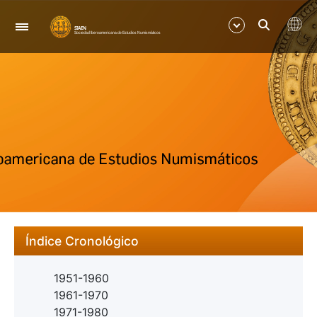
Nabigazioa
Erakutsi/Ezkutatu
Erakutsi/Ezkutatu
Índice Cronológico
1951-1960
1961-1970
1971-1980