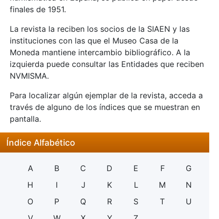
finales de 1951.
La revista la reciben los socios de la SIAEN y las
instituciones con las que el Museo Casa de la
Moneda mantiene intercambio bibliográfico. A la
izquierda puede consultar las Entidades que reciben
NVMISMA.
Para localizar algún ejemplar de la revista, acceda a
través de alguno de los índices que se muestran en
pantalla.
Índice Alfabético
A
B
C
D
E
F
G
H
I
J
K
L
M
N
O
P
Q
R
S
T
U
V
W
X
Y
Z