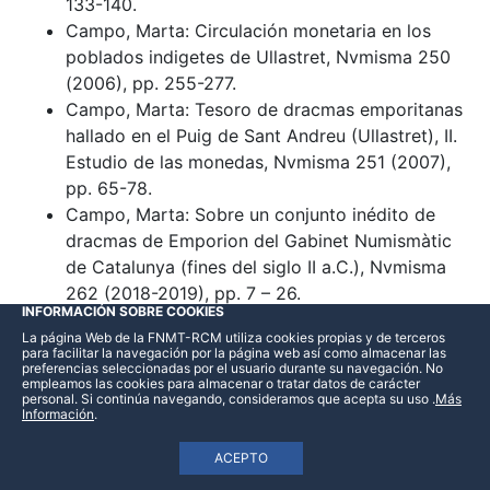
133-140.
Campo, Marta: Circulación monetaria en los
poblados indigetes de Ullastret, Nvmisma 250
(2006), pp. 255-277.
Campo, Marta: Tesoro de dracmas emporitanas
hallado en el Puig de Sant Andreu (Ullastret), II.
Estudio de las monedas, Nvmisma 251 (2007),
pp. 65-78.
Campo, Marta: Sobre un conjunto inédito de
dracmas de Emporion del Gabinet Numismàtic
de Catalunya (fines del siglo II a.C.), Nvmisma
262 (2018-2019), pp. 7 – 26.
INFORMACIÓN SOBRE COOKIES
Campo, Marta, ver también: Bost, Jean-Pierre;
La página Web de la FNMT-RCM utiliza cookies propias y de terceros
Campo, Marta; Gurt Esparraguera, Josep Maria;
para facilitar la navegación por la página web así como almacenar las
preferencias seleccionadas por el usuario durante su navegación. No
y Volk, Terence R.; Campo, Marta; Tarradell-
empleamos las cookies para almacenar o tratar datos de carácter
Font, Nuria.
personal. Si continúa navegando, consideramos que acepta su uso
.
Más
Información
.
Campo, Marta; Granados, José O.:
Aproximación a la circulación monetaria de
ACEPTO
Barcino, Nvmisma 150-155 (1978), pp. 221-240.