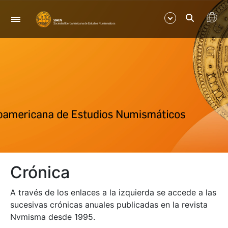
Nabigazioa
Erakutsi/Ezkutatu
Erakutsi/Ezkutatu
Erakutsi/Ezkutatu
Erakutsi/Ezkutatu
Crónica
Erakutsi/Ezkutatu
A través de los enlaces a la izquierda se accede a las
Erakutsi/Ezkutatu
sucesivas crónicas anuales publicadas en la revista
Nvmisma desde 1995.