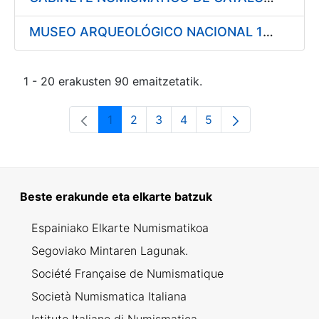
MUSEO ARQUEOLÓGICO NACIONAL 1997
1 - 20 erakusten 90 emaitzetatik.
1
2
3
4
5
Orrialdea
Orrialdea
Orrialdea
Orrialdea
Orrialdea
Beste erakunde eta elkarte batzuk
Espainiako Elkarte Numismatikoa
Segoviako Mintaren Lagunak.
Société Française de Numismatique
Società Numismatica Italiana