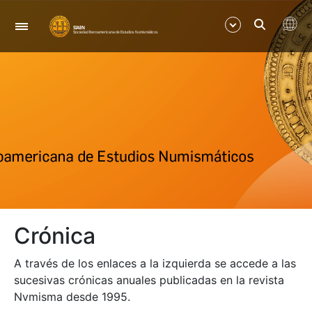
Nabigazioa
Erakutsi/Ezkutatu
Erakutsi/Ezkutatu
Erakutsi/Ezkutatu
Erakutsi/Ezkutatu
Crónica
A través de los enlaces a la izquierda se accede a las
sucesivas crónicas anuales publicadas en la revista
Nvmisma desde 1995.