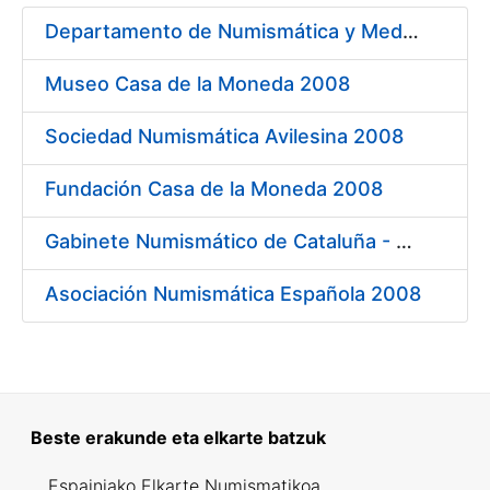
Departamento de Numismática y Medallística - Museo Arqueológico Nacional 2009
Erakutsi/Ezkutatu
Museo Casa de la Moneda 2008
Erakutsi/Ezkutatu
Sociedad Numismática Avilesina 2008
Fundación Casa de la Moneda 2008
Erakutsi/Ezkutatu
Gabinete Numismático de Cataluña - Museo Nacional de Arte de Cataluña 2008
Asociación Numismática Española 2008
Beste erakunde eta elkarte batzuk
Espainiako Elkarte Numismatikoa