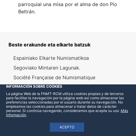
parroquial una misa por el alma de don Pío
Beltrán.
Beste erakunde eta elkarte batzuk
Espainiako Elkarte Numismatikoa
Segoviako Mintaren Lagunak.
Société Française de Numismatique
INFORMACIÓN SOBRE COOKIES
Società Numismatica Italiana
La página Web de la FNMT-RCM utiliza cookies propias y de terceros
Istituto Italiano di Numismatica
para facilitar la navegación por la página web así como almacenar las
preferencias seleccionadas por el usuario durante su navegación. No
The Royal Numismatic Society
empleamos las cookies para almacenar o tratar datos de carácter
personal. Si continúa navegando, consideramos que acepta su uso
.
Más
Información
.
Institut für Numismatik und Geldgeschichte
American Numismatic Society
ACEPTO
Inventaire des trouvailles monétaires suisses /