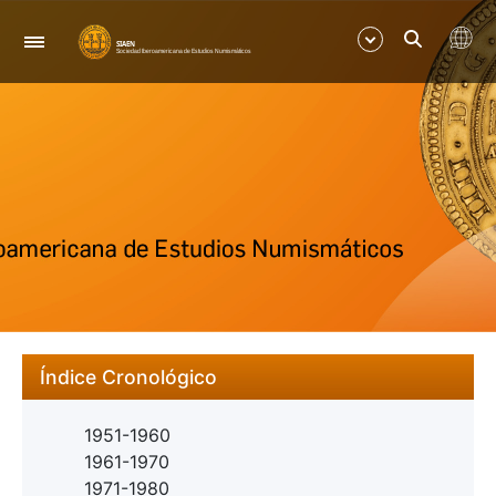
Nabigazioa
Erakutsi/Ezkutatu
Erakutsi/Ezkutatu
Índice Cronológico
1951-1960
1961-1970
1971-1980