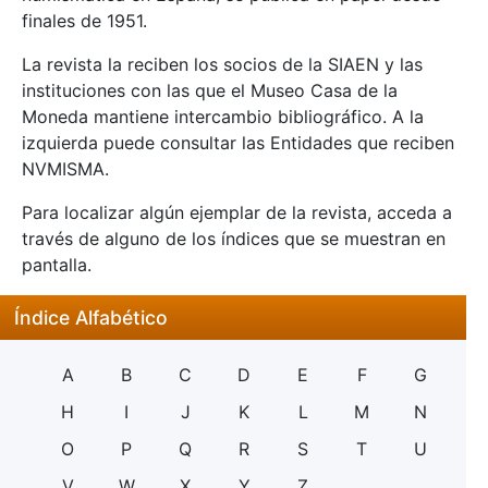
finales de 1951.
La revista la reciben los socios de la SIAEN y las
instituciones con las que el Museo Casa de la
Moneda mantiene intercambio bibliográfico. A la
izquierda puede consultar las Entidades que reciben
NVMISMA.
Para localizar algún ejemplar de la revista, acceda a
través de alguno de los índices que se muestran en
pantalla.
Índice Alfabético
A
B
C
D
E
F
G
H
I
J
K
L
M
N
O
P
Q
R
S
T
U
V
W
X
Y
Z