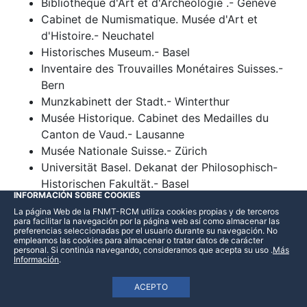
Bibliothèque d'Art et d'Archéologie .- Genève
Cabinet de Numismatique. Musée d'Art et
d'Histoire.- Neuchatel
Historisches Museum.- Basel
Inventaire des Trouvailles Monétaires Suisses.-
Bern
Munzkabinett der Stadt.- Winterthur
Musée Historique. Cabinet des Medailles du
Canton de Vaud.- Lausanne
Musée Nationale Suisse.- Zürich
Universität Basel. Dekanat der Philosophisch-
Historischen Fakultät.- Basel
INFORMACIÓN SOBRE COOKIES
Universitätsbibliothek.- Bern
La página Web de la FNMT-RCM utiliza cookies propias y de terceros
para facilitar la navegación por la página web así como almacenar las
Taiwan
preferencias seleccionadas por el usuario durante su navegación. No
empleamos las cookies para almacenar o tratar datos de carácter
personal. Si continúa navegando, consideramos que acepta su uso
.
Más
National Museum of History.- Taipei
Información
.
Túnez
ACEPTO