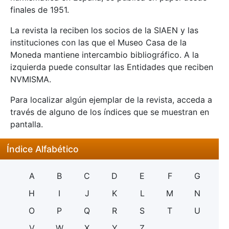
finales de 1951.
La revista la reciben los socios de la SIAEN y las
instituciones con las que el Museo Casa de la
Moneda mantiene intercambio bibliográfico. A la
izquierda puede consultar las Entidades que reciben
NVMISMA.
Para localizar algún ejemplar de la revista, acceda a
través de alguno de los índices que se muestran en
pantalla.
Índice Alfabético
A
B
C
D
E
F
G
H
I
J
K
L
M
N
O
P
Q
R
S
T
U
V
W
X
Y
Z