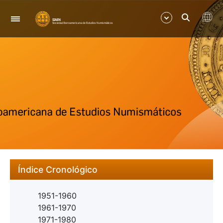
Nabigazioa
Erakutsi/Ezkutatu
Erakutsi/Ezkutatu
Índice Cronológico
1951-1960
1961-1970
1971-1980