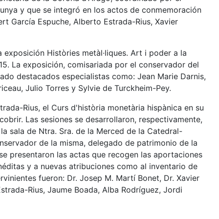
lunya y que se integró en los actos de conmemoración
ert García Espuche, Alberto Estrada-Rius, Xavier
exposición Històries metàl·liques. Art i poder a la
5. La exposición, comisariada por el conservador del
pado destacados especialistas como: Jean Marie Darnis,
riceau, Julio Torres y Sylvie de Turckheim-Pey.
rada-Rius, el Curs d'història monetària hispànica en su
scobrir. Las sesiones se desarrollaron, respectivamente,
a sala de Ntra. Sra. de la Merced de la Catedral-
onservador de la misma, delegado de patrimonio de la
 se presentaron las actas que recogen las aportaciones
ditas y a nuevas atribuciones como al inventario de
inientes fueron: Dr. Josep M. Martí Bonet, Dr. Xavier
 Estrada-Rius, Jaume Boada, Alba Rodríguez, Jordi