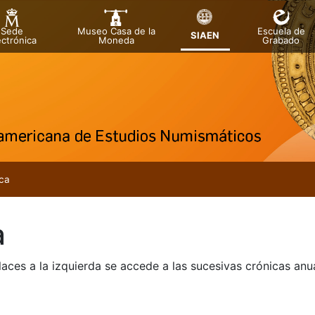
Sede
Museo Casa de la
Escuela de
SIAEN
ectrónica
Moneda
Grabado
tatu
tu
ca
tu
a
tu
tu
laces a la izquierda se accede a las sucesivas crónicas an
tu