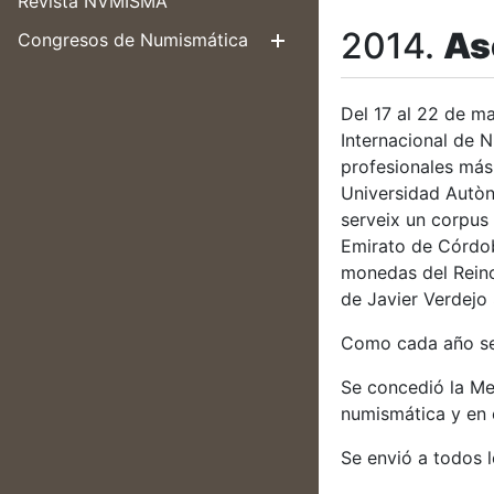
Revista NVMISMA
2014.
As
Congresos de Numismática
Erakutsi/Ezku
Del 17 al 22 de m
Internacional de 
profesionales más
Universidad Autòn
serveix un corpus 
Emirato de Córdoba
monedas del Reino 
de Javier Verdejo 
Como cada año se
Se concedió la Me
numismática y en e
Se envió a todos 