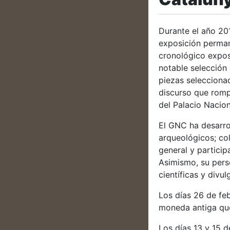
Durante el año 20
exposición perman
cronológico expos
notable selección 
piezas seleccionad
discurso que romp
del Palacio Nacion
El GNC ha desarro
arqueológicos; col
general y partici
Asimismo, su pers
científicas y divul
Los días 26 de feb
moneda antiga que
Los días 13 y 15 d