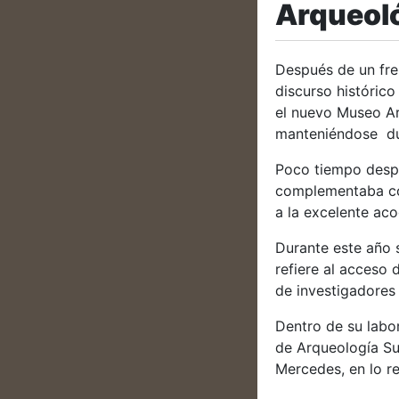
Arqueoló
Después de un fren
discurso histórico
el nuevo Museo Ar
manteniéndose dur
Poco tiempo despué
complementaba con
a la excelente aco
Durante este año 
refiere al acceso 
de investigadores
Dentro de su labo
de Arqueología Su
Mercedes, en lo r