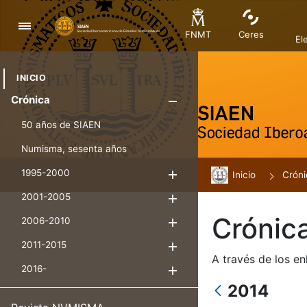
Nabigazioa
FNMT
Ceres
El
INICIO
Crónica
Erakutsi/Ezku
50 años de SIAEN
Numisma, sesenta años
1995-2000
Inicio
Erakutsi/Ezkuta
Cróni
2001-2005
Erakutsi/Ezkuta
Crónic
2006-2010
Erakutsi/Ezkuta
2011-2015
Erakutsi/Ezkuta
A través de los en
2016-
Erakutsi/Ezkuta
2014