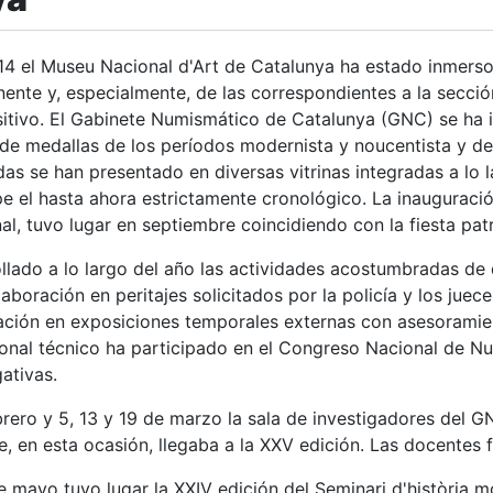
14 el Museu Nacional d'Art de Catalunya ha estado inmerso
ente y, especialmente, de las correspondientes a la secci
itivo. El Gabinete Numismático de Catalunya (GNC) se ha i
de medallas de los períodos modernista y noucentista y de 
as se han presentado en diversas vitrinas integradas a lo 
e el hasta ahora estrictamente cronológico. La inauguració
al, tuvo lugar en septiembre coincidiendo con la fiesta pat
llado a lo largo del año las actividades acostumbradas d
aboración en peritajes solicitados por la policía y los juece
pación en exposiciones temporales externas con asesorami
onal técnico ha participado en el Congreso Nacional de Nu
gativas.
rero y 5, 13 y 19 de marzo la sala de investigadores del G
, en esta ocasión, llegaba a la XXV edición. Las docentes
e mayo tuvo lugar la XXIV edición del Seminari d'història 