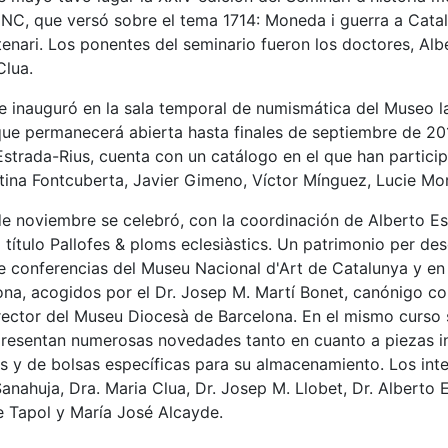
NC, que versó sobre el tema 1714: Moneda i guerra a Cata
tenari. Los ponentes del seminario fueron los doctores, Alb
Clua.
e inauguró en la sala temporal de numismática del Museo la 
ue permanecerá abierta hasta finales de septiembre de 201
Estrada-Rius, cuenta con un catálogo en el que han partici
istina Fontcuberta, Javier Gimeno, Víctor Mínguez, Lucie Mo
e noviembre se celebró, con la coordinación de Alberto Est
l título Pallofes & ploms eclesiàstics. Un patrimonio per de
e conferencias del Museu Nacional d'Art de Catalunya y en l
lona, acogidos por el Dr. Josep M. Martí Bonet, canónigo c
irector del Museu Diocesà de Barcelona. En el mismo curso
resentan numerosas novedades tanto en cuanto a piezas iné
y de bolsas específicas para su almacenamiento. Los interv
Sanahuja, Dra. Maria Clua, Dr. Josep M. Llobet, Dr. Alberto
e Tapol y María José Alcayde.