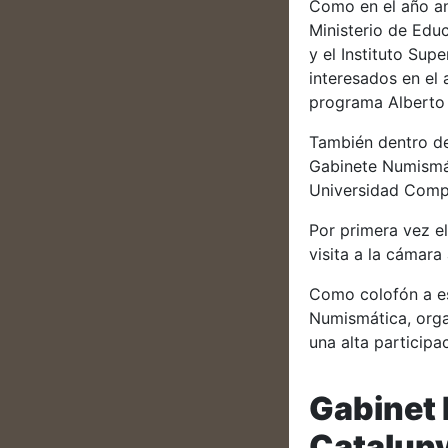
Como en el año an
Ministerio de Edu
y el Instituto Su
interesados en el 
programa Alberto 
También dentro de
Gabinete Numismát
Universidad Compl
Por primera vez e
visita a la cámar
Como colofón a es
Numismática, orga
una alta participa
Gabinet 
Catalun