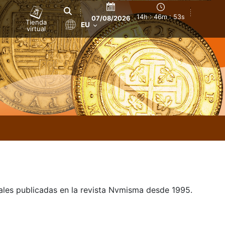
14h : 46m : 54s
07/08/2026
Tienda
EU
virtual
uales publicadas en la revista Nvmisma desde 1995.