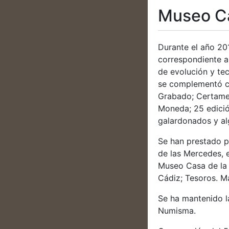
Museo C
Durante el año 20
correspondiente a
de evolución y tec
se complementó co
Grabado; Certamen
Moneda; 25 edició
galardonados y al
Se han prestado p
de las Mercedes, 
Museo Casa de la 
Cádiz; Tesoros. M
Se ha mantenido l
Numisma.