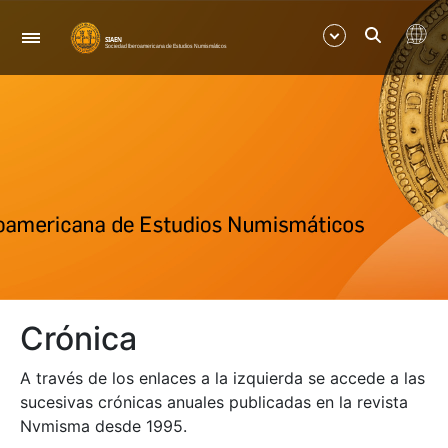
Nabigazioa
Erakutsi/Ezkutatu
Erakutsi/Ezkutatu
Erakutsi/Ezkutatu
Erakutsi/Ezkutatu
Crónica
Erakutsi/Ezkutatu
A través de los enlaces a la izquierda se accede a las
Erakutsi/Ezkutatu
sucesivas crónicas anuales publicadas en la revista
Nvmisma desde 1995.