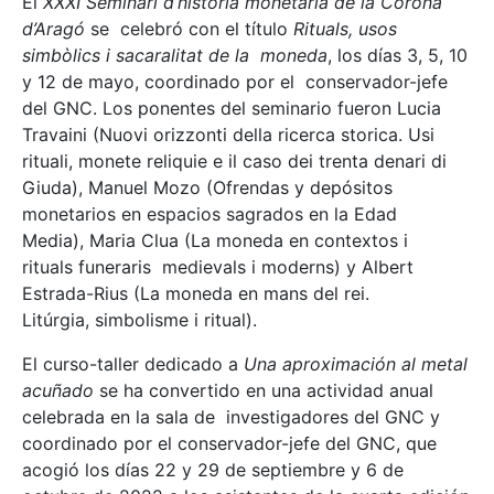
El
XXXI Seminari d’història monetària de la Corona
d’Aragó
se celebró con el título
Rituals, usos
simbòlics i sacaralitat de la moneda
, los días 3, 5, 10
y 12 de mayo, coordinado por el conservador-jefe
del GNC. Los ponentes del seminario fueron Lucia
Travaini (Nuovi orizzonti della ricerca storica. Usi
rituali, monete reliquie e il caso dei trenta denari di
Giuda), Manuel Mozo (Ofrendas y depósitos
monetarios en espacios sagrados en la Edad
Media), Maria Clua (La moneda en contextos i
rituals funeraris medievals i moderns) y Albert
Estrada-Rius (La moneda en mans del rei.
Litúrgia, simbolisme i ritual).
El curso-taller dedicado a
Una aproximación al metal
acuñado
se ha convertido en una actividad anual
celebrada en la sala de investigadores del GNC y
coordinado por el conservador-jefe del GNC, que
acogió los días 22 y 29 de septiembre y 6 de