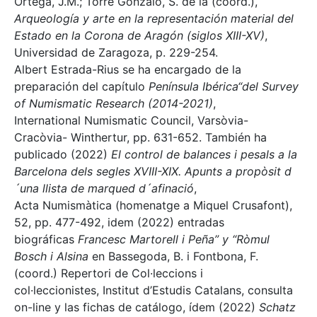
Ortega, J.M.; Torre Gonzalo, S. de la (coord.),
Arqueología y arte en la representación material del
Estado en la Corona de Aragón (siglos XIII-XV)
,
Universidad de Zaragoza, p. 229-254.
Albert Estrada-Rius se ha encargado de la
preparación del capítulo
Península Ibérica“del Survey
of Numismatic Research (2014-2021)
,
International Numismatic Council, Varsòvia-
Cracòvia- Winthertur, pp. 631-652. También ha
publicado (2022)
El control de balances i pesals a la
Barcelona dels segles XVIII-XIX. Apunts a propòsit d
´una llista de marqued d´afinació
,
Acta Numismàtica (homenatge a Miquel Crusafont),
52, pp. 477-492, idem (2022) entradas
biográficas
Francesc Martorell i Peña” y “Ròmul
Bosch i Alsina
en Bassegoda, B. i Fontbona, F.
(coord.) Repertori de Col·leccions i
col·leccionistes, Institut d’Estudis Catalans, consulta
on-line y las fichas de catálogo, ídem (2022)
Schatz