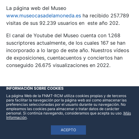
La página web del Museo
www.museocasadelamoneda.es
ha recibido 257.789
visitas de sus 92.239 usuarios en este año 202.
El canal de Youtube del Museo cuenta con 1.268
suscriptores actualmente, de los cuales 167 se han
incorporado a lo largo de este año. Nuestros vídeos
de exposiciones, cuentacuentos y conciertos han
conseguido 26.675 visualizaciones en 2022.
INFORMACIÓN SOBRE COOKIES
La página Web de la FNMT-RCM utiliza cookies propias y de terceros
para facilitar la navegación por la página web así como almacenar las
preferencias seleccionadas por el usuario durante su navegación. No
Beste erakunde eta elkarte batzuk
empleamos las cookies para almacenar o tratar datos de carácter
personal. Si continúa navegando, consideramos que acepta su uso
.
Más
Información
.
Espainiako Elkarte Numismatikoa
ACEPTO
Segoviako Mintaren Lagunak.