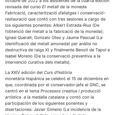
octubre de 2022 a los asistentes de la cuarta edición
revisada del curso
El metall de la moneda.
Fabricació, caracterització d’aliatges i conservació-
restauració
que contó con tres sesiones a cargo de
los siguientes ponentes: Albert Estrada-Rius (De
l’obtenció del metall a la fabricació de la moneda);
Ignasi Queralt, Gonzalo Oteo y Jaume Pascual (La
identificació del metall amonedat per anàlisi no
destructiva de raigs X) y finalmente Benoit de Tapol e
Isabel Moreno (De la conservació preventiva a la
intervenció curativa dels metalls).
La XXIV edición del
Curs d’història
monetària hispánica
se celebró el 15 de diciembre en
que, coordinada por el conservador-jefe el GNC, se
centró en el tema
Processos creatius i producció
artística a la medalla catalana
y contó con la
participación de los siguientes ponentes y
disertaciones: Javier Gimeno (La incidencia de la