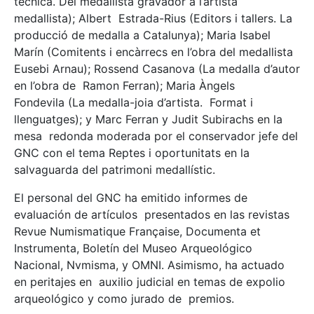
técnica. Del medallista gravador a l’artista
medallista); Albert Estrada-Rius (Editors i tallers. La
producció de medalla a Catalunya); Maria Isabel
Marín (Comitents i encàrrecs en l’obra del medallista
Eusebi Arnau); Rossend Casanova (La medalla d’autor
en l’obra de Ramon Ferran); Maria Àngels
Fondevila (La medalla-joia d’artista. Format i
llenguatges); y Marc Ferran y Judit Subirachs en la
mesa redonda moderada por el conservador jefe del
GNC con el tema Reptes i oportunitats en la
salvaguarda del patrimoni medallístic.
El personal del GNC ha emitido informes de
evaluación de artículos presentados en las revistas
Revue Numismatique Française, Documenta et
Instrumenta, Boletín del Museo Arqueológico
Nacional, Nvmisma, y OMNI. Asimismo, ha actuado
en peritajes en auxilio judicial en temas de expolio
arqueológico y como jurado de premios.