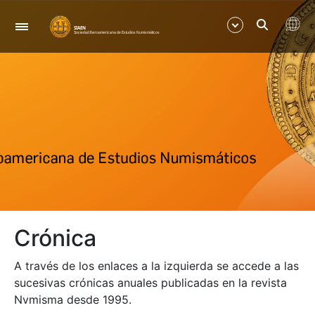
Nabigazioa
Erakutsi/Ezkutatu
Erakutsi/Ezkutatu
Erakutsi/Ezkutatu
Erakutsi/Ezkutatu
Crónica
Erakutsi/Ezkutatu
A través de los enlaces a la izquierda se accede a las
Erakutsi/Ezkutatu
sucesivas crónicas anuales publicadas en la revista
Nvmisma desde 1995.