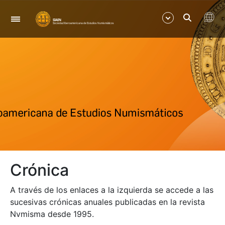
Nabigazioa
Erakutsi/Ezkutatu
Erakutsi/Ezkutatu
Erakutsi/Ezkutatu
Erakutsi/Ezkutatu
Crónica
Erakutsi/Ezkutatu
A través de los enlaces a la izquierda se accede a las
Erakutsi/Ezkutatu
sucesivas crónicas anuales publicadas en la revista
Nvmisma desde 1995.