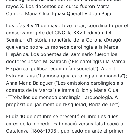
rayos X. Los docentes del curso fueron Marta
Campo, Maria Clua, Ignasi Queralt y Joan Pujol.
Los días 9 y 11 de mayo tuvo lugar, coordinado por el
conservador-jefe del GNC, la XXVII edición del
Seminari d’història monetària de la Corona d’Aragó
que versó sobre La moneda carolíngia a la Marca
Hispànica. Los ponentes del seminario fueron los
doctores Josep M. Salrach (“Els carolíngis i la Marca
Hispànica: política, economía i societat”); Albert
Estrada-Rius (“La monarquia carolíngia i la moneda”);
Anna Maria Balaguer (“Les emissions carolíngies als
comtats de la Marca”) e Imma Ollich y Maria Clua
(“Troballes de moneda carolíngia i arqueologia. A
propòsit del jaciment de l’Esquerad, Roda de Ter”).
El día 10 de octubre se presentó el libro Les dues
cares de la moneda. Fabricació versus falsificació a
Catalunya (1808-1908), publicado durante el primer