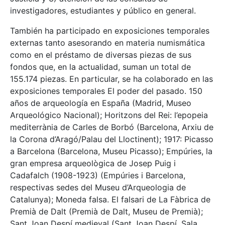
investigadores, estudiantes y público en general.
También ha participado en exposiciones temporales
externas tanto asesorando en materia numismática
como en el préstamo de diversas piezas de sus
fondos que, en la actualidad, suman un total de
155.174 piezas. En particular, se ha colaborado en las
exposiciones temporales El poder del pasado. 150
años de arqueología en España (Madrid, Museo
Arqueológico Nacional); Horitzons del Rei: l’epopeia
mediterrània de Carles de Borbó (Barcelona, Arxiu de
la Corona d’Aragó/Palau del Lloctinent); 1917: Picasso
a Barcelona (Barcelona, Museu Picasso); Empúries, la
gran empresa arqueològica de Josep Puig i
Cadafalch (1908-1923) (Empúries i Barcelona,
respectivas sedes del Museu d’Arqueologia de
Catalunya); Moneda falsa. El falsari de La Fàbrica de
Premià de Dalt (Premià de Dalt, Museu de Premià);
Sant Joan Despí medieval (Sant Joan Despí, Sala