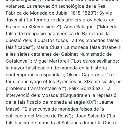
volantes. La renovación tecnológica de la Real
Fábrica de Moneda de Jubia -1818-1823”); Sylvie
Juvénal (“La fermeture des ateliers provinciaux en
France au XIXème siècle”); Anna Balaguer (“Moneda
falsa de l’ocupació napoleónica de Barcelona: la
qüestió dels 4 quartos fosos i altres monedes falses i
falsificades”); Maria Clua (“La moneda falsa d’Isabel II
a les sèries catalanes del Gabinet Numismàtic de
Catalunya”); Miguel Martorell (“Los duros sevillanos:
la mayor falsificación de moneda en la historia
contemporánea española”); Olivier Caporossi (“Le
faux monnayage et les Pyrénées au XIXème siècle, un
problème transfrontaliere?”); Félix González (“La
intervenció dels Mossos d’Esquadra en la repressió
de la falsificació de moneda al segle XIX”); Jaume
Massó (“Els encunys de monedes falses de la
col·lecció del Museu de Reus”); Joan Salvadó (“La
falsificació de moneda al Solsonès durant la Guerra