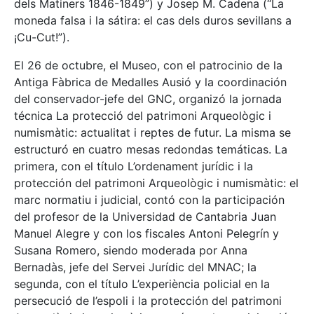
dels Matiners 1846-1849”) y Josep M. Cadena (“La
moneda falsa i la sátira: el cas dels duros sevillans a
¡Cu-Cut!”).
El 26 de octubre, el Museo, con el patrocinio de la
Antiga Fàbrica de Medalles Ausió y la coordinación
del conservador-jefe del GNC, organizó la jornada
técnica La protecció del patrimoni Arqueològic i
numismàtic: actualitat i reptes de futur. La misma se
estructuró en cuatro mesas redondas temáticas. La
primera, con el título L’ordenament jurídic i la
protección del patrimoni Arqueològic i numismàtic: el
marc normatiu i judicial, contó con la participación
del profesor de la Universidad de Cantabria Juan
Manuel Alegre y con los fiscales Antoni Pelegrín y
Susana Romero, siendo moderada por Anna
Bernadàs, jefe del Servei Jurídic del MNAC; la
segunda, con el título L’experiència policial en la
persecució de l’espoli i la protección del patrimoni