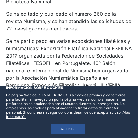
Biblioteca Nacional.
Se ha editado y publicado el número 260 de la
revista Numisma, y se han atendido las solicitudes de
72 investigadores o entidades.
Se ha participado en varias exposiciones filatélicas y
numismáticas: Exposición Filatélica Nacional EXFILNA
2017 organizada por la Federación de Sociedades
Filatélicas –FESOFI- en Portugalete. 40º Salón
nacional e Internacional de Numismática organizada
por la Asociación Numismática Española en
Barcelona. Exposición Filatélica Juvenil JUVENIA
INFORMACIÓN SOBRE COOKIES
2017 en Avilés. 49ª Feria Nacional del Sello en
La página Web de la FNMT-RCM utiliza cookies propias y de terceros
para facilitar la navegación por la página web así como almacenar las
Madrid.
preferencias seleccionadas por el usuario durante su navegación. No
empleamos las cookies para almacenar o tratar datos de carácter
Dentro de las actividades del Museo, se han
personal. Si continúa navegando, consideramos que acepta su uso
.
Más
Información
.
organizado 16 Conciertos, entre los didácticos para
escolares y los vespertinos para el público general, 7
ACEPTO
Cuentacuentos y 159 Visitas-taller para grupos de