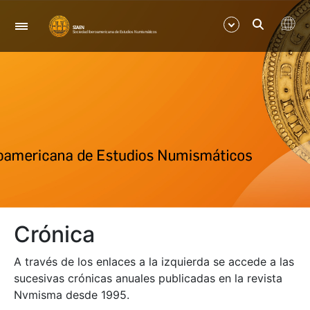
Nabigazioa
Erakutsi/Ezkutatu
Erakutsi/Ezkutatu
Erakutsi/Ezkutatu
Erakutsi/Ezkutatu
Crónica
A través de los enlaces a la izquierda se accede a las
sucesivas crónicas anuales publicadas en la revista
Nvmisma desde 1995.