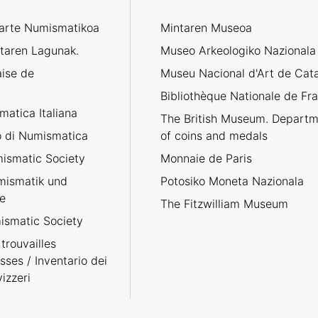
karte Numismatikoa
Mintaren Museoa
taren Lagunak.
Museo Arkeologiko Nazionala
aise de
Museu Nacional d'Art de Cat
Bibliothèque Nationale de Fr
atica Italiana
The British Museum. Departm
no di Numismatica
of coins and medals
ismatic Society
Monnaie de Paris
umismatik und
Potosiko Moneta Nazionala
e
The Fitzwilliam Museum
smatic Society
trouvailles
sses / Inventario dei
izzeri