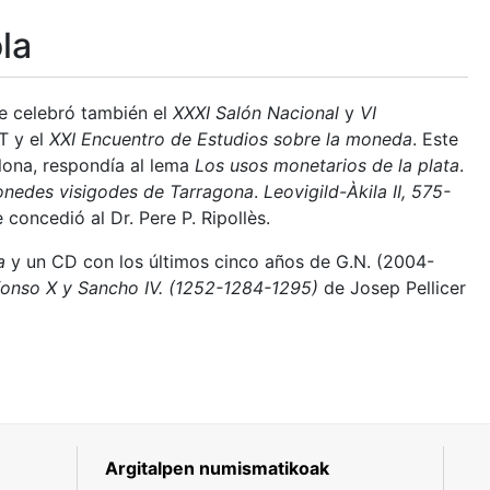
la
Se celebró también el
XXXI Salón Nacional
y
VI
T y el
XXI Encuentro de Estudios sobre la moneda
. Este
lona, respondía al lema
Los usos monetarios de la plata
.
onedes visigodes de Tarragona
.
Leovigild-Àkila II, 575-
 concedió al Dr. Pere P. Ripollès.
a
y un CD con los últimos cinco años de G.N. (2004-
fonso X y Sancho IV. (1252-1284-1295)
de Josep Pellicer
Argitalpen numismatikoak
5