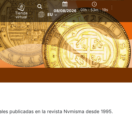
01h : 53m : 19s
08/08/2026
Tienda
EU
virtual
uales publicadas en la revista Nvmisma desde 1995.