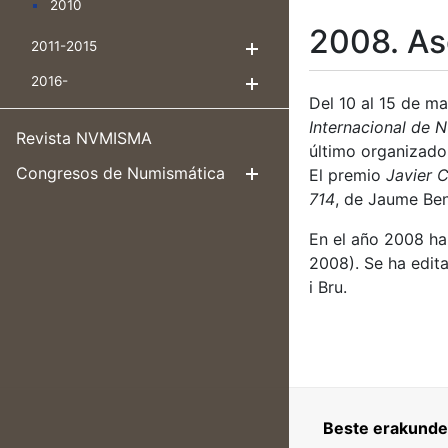
2010
2008. As
2011-2015
Erakutsi/Ezkuta
2016-
Erakutsi/Ezkuta
Del 10 al 15 de ma
Internacional de 
Revista NVMISMA
último organizado
Congresos de Numismática
El premio
Javier 
Erakutsi/Ezku
714
, de Jaume Be
En el año 2008 ha
2008). Se ha edit
i Bru.
Beste erakunde 