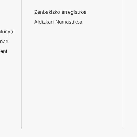
Zenbakizko erregistroa
Aldizkari Numastikoa
alunya
ance
ent