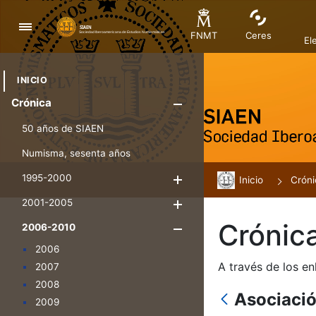
Nabigazioa
FNMT
Ceres
El
INICIO
Crónica
Erakutsi/Ezku
50 años de SIAEN
Numisma, sesenta años
1995-2000
Inicio
Erakutsi/Ezkuta
Cróni
2001-2005
Erakutsi/Ezkuta
Crónic
2006-2010
Erakutsi/Ezkut
2006
A través de los en
2007
2008
Asociaci
2009