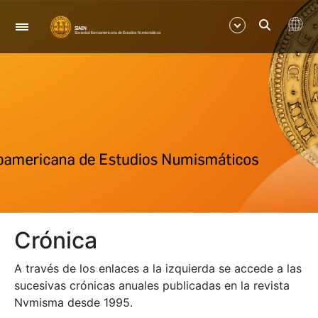
Nabigazioa
Erakutsi/Ezkutatu
Erakutsi/Ezkutatu
Erakutsi/Ezkutatu
Erakutsi/Ezkutatu
Crónica
A través de los enlaces a la izquierda se accede a las
sucesivas crónicas anuales publicadas en la revista
Nvmisma desde 1995.