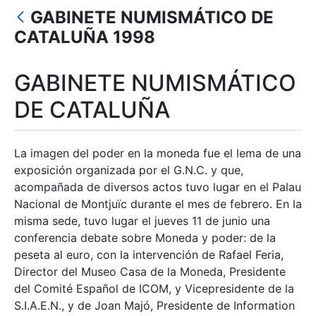
Erakutsi/Ezkutatu
GABINETE NUMISMÁTICO DE
Erakutsi/Ezkutatu
CATALUÑA 1998
Erakutsi/Ezkutatu
GABINETE NUMISMÁTICO
Erakutsi/Ezkutatu
DE CATALUÑA
Erakutsi/Ezkutatu
La imagen del poder en la moneda fue el lema de una
exposición organizada por el G.N.C. y que,
acompañada de diversos actos tuvo lugar en el Palau
Nacional de Montjuïc durante el mes de febrero. En la
misma sede, tuvo lugar el jueves 11 de junio una
conferencia debate sobre Moneda y poder: de la
peseta al euro, con la intervención de Rafael Feria,
Director del Museo Casa de la Moneda, Presidente
del Comité Español de ICOM, y Vicepresidente de la
S.I.A.E.N., y de Joan Majó, Presidente de Information