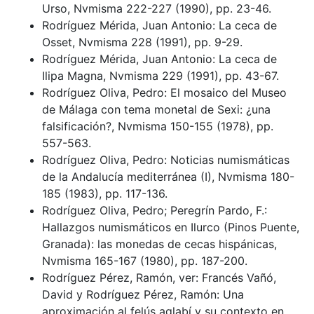
Urso, Nvmisma 222-227 (1990), pp. 23-46.
Rodríguez Mérida, Juan Antonio: La ceca de
Osset, Nvmisma 228 (1991), pp. 9-29.
Rodríguez Mérida, Juan Antonio: La ceca de
Ilipa Magna, Nvmisma 229 (1991), pp. 43-67.
Rodríguez Oliva, Pedro: El mosaico del Museo
de Málaga con tema monetal de Sexi: ¿una
falsificación?, Nvmisma 150-155 (1978), pp.
557-563.
Rodríguez Oliva, Pedro: Noticias numismáticas
de la Andalucía mediterránea (I), Nvmisma 180-
185 (1983), pp. 117-136.
Rodríguez Oliva, Pedro; Peregrín Pardo, F.:
Hallazgos numismáticos en Ilurco (Pinos Puente,
Granada): las monedas de cecas hispánicas,
Nvmisma 165-167 (1980), pp. 187-200.
Rodríguez Pérez, Ramón, ver: Francés Vañó,
David y Rodríguez Pérez, Ramón: Una
aproximación al felús aglabí y su contexto en