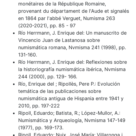
monétaires de la République Romaine,
provenant du départament de l'Aude et signalés
en 1864 par l'abbé Verguet, Numisma 263
(2020-2021), pp. 85 - 97
Río Herrmann, J. Enrique del: Un manuscrito de
Vincencio Juan de Lastanosa sobre
numismática romana, Nvmisma 241 (1998), pp.
131-160.
Río Herrmann, J. Enrique del: Reflexiones sobre
la historiografía numismática ibérica, Nvmisma
244 (2000), pp. 129- 166.
Río, Enrique del ; Ripollès, Pere P.: Evolución
temática de las publicaciones sobre
numismática antigua de Hispania entre 1941 y
2010, pp. 197-222
Ripoll, Eduardo; Batista, R.; López-Mullor, A.:
Numismática y Arqueología, Nvmisma 147-149
(1977), pp. 169-173.
Ripoll, Eduardo; Nuix, José María; Villaronga i