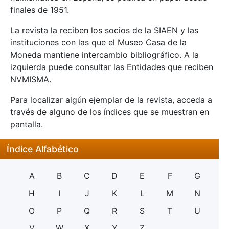
finales de 1951.
La revista la reciben los socios de la SIAEN y las
instituciones con las que el Museo Casa de la
Moneda mantiene intercambio bibliográfico. A la
izquierda puede consultar las Entidades que reciben
NVMISMA.
Para localizar algún ejemplar de la revista, acceda a
través de alguno de los índices que se muestran en
pantalla.
Índice Alfabético
A
B
C
D
E
F
G
H
I
J
K
L
M
N
O
P
Q
R
S
T
U
V
W
X
Y
Z