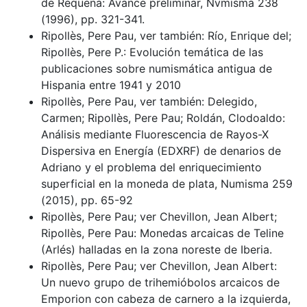
de Requena: Avance preliminar, Nvmisma 238
(1996), pp. 321-341.
Ripollès, Pere Pau, ver también: Río, Enrique del;
Ripollès, Pere P.: Evolución temática de las
publicaciones sobre numismática antigua de
Hispania entre 1941 y 2010
Ripollès, Pere Pau, ver también: Delegido,
Carmen; Ripollès, Pere Pau; Roldán, Clodoaldo:
Análisis mediante Fluorescencia de Rayos-X
Dispersiva en Energía (EDXRF) de denarios de
Adriano y el problema del enriquecimiento
superficial en la moneda de plata, Numisma 259
(2015), pp. 65-92
Ripollès, Pere Pau; ver Chevillon, Jean Albert;
Ripollès, Pere Pau: Monedas arcaicas de Teline
(Arlés) halladas en la zona noreste de Iberia.
Ripollès, Pere Pau; ver Chevillon, Jean Albert:
Un nuevo grupo de trihemióbolos arcaicos de
Emporion con cabeza de carnero a la izquierda,