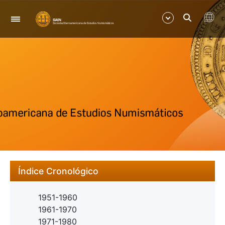
Navigation
Show/Hide
Show/Hide
Índice Cronológico
1951-1960
1961-1970
1971-1980