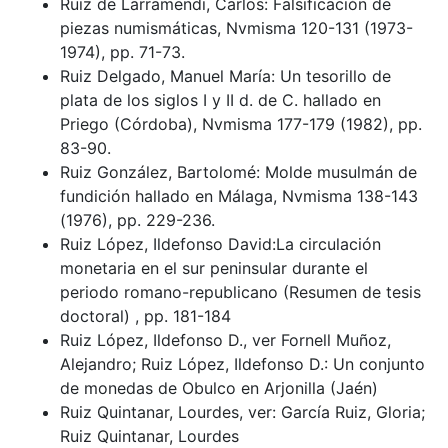
Ruiz de Larramendi, Carlos: Falsificación de
piezas numismáticas, Nvmisma 120-131 (1973-
1974), pp. 71-73.
Ruiz Delgado, Manuel María: Un tesorillo de
plata de los siglos I y II d. de C. hallado en
Priego (Córdoba), Nvmisma 177-179 (1982), pp.
83-90.
Ruiz González, Bartolomé: Molde musulmán de
fundición hallado en Málaga, Nvmisma 138-143
(1976), pp. 229-236.
Ruiz López, Ildefonso David:La circulación
monetaria en el sur peninsular durante el
periodo romano-republicano (Resumen de tesis
doctoral) , pp. 181-184
Ruiz López, Ildefonso D., ver Fornell Muñoz,
Alejandro; Ruiz López, Ildefonso D.: Un conjunto
de monedas de Obulco en Arjonilla (Jaén)
Ruiz Quintanar, Lourdes, ver: García Ruiz, Gloria;
Ruiz Quintanar, Lourdes