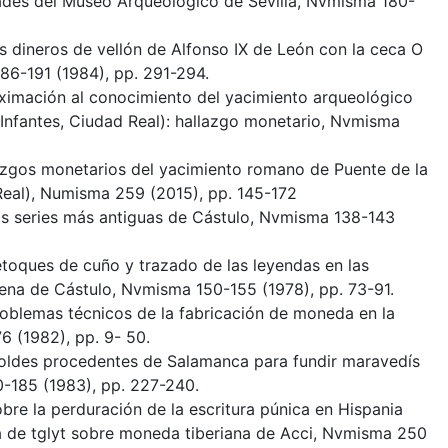
ades del Museo Arqueológico de Sevilla, Nvmisma 180-
s dineros de vellón de Alfonso IX de León con la ceca O
86-191 (1984), pp. 291-294.
ximación al conocimiento del yacimiento arqueológico
 Infantes, Ciudad Real): hallazgo monetario, Nvmisma
azgos monetarios del yacimiento romano de Puente de la
 Real), Numisma 259 (2015), pp. 145-172
Las series más antiguas de Cástulo, Nvmisma 138-143
etoques de cuño y trazado de las leyendas en las
ena de Cástulo, Nvmisma 150-155 (1978), pp. 73-91.
roblemas técnicos de la fabricación de moneda en la
 (1982), pp. 9- 50.
Moldes procedentes de Salamanca para fundir maravedís
0-185 (1983), pp. 227-240.
obre la perduración de la escritura púnica en Hispania
a de tglyt sobre moneda tiberiana de Acci, Nvmisma 250