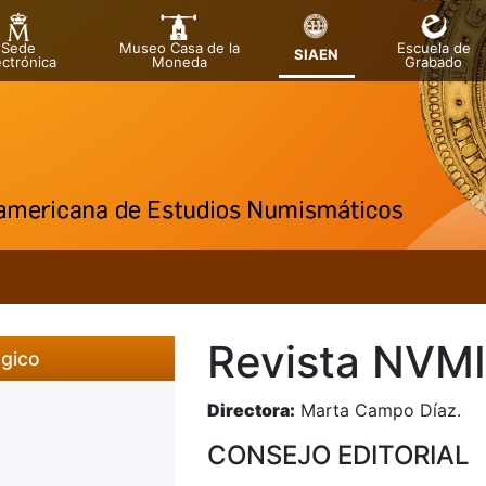
Sede
Museo Casa de la
Escuela de
SIAEN
ectrónica
Moneda
Grabado
Revista NVM
ógico
Directora:
Marta Campo Día
CONSEJO EDITORIAL