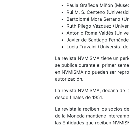
Paula Grañeda Miñón (Museo
Rui M. S. Centeno (Universi
Bartolomé Mora Serrano (Un
Ruth Pliego Vázquez (Univers
Antonio Roma Valdés (Unive
Javier de Santiago Fernánd
Lucia Travaini (Università deg
La revista NVMISMA tiene un perio
se publica durante el primer seme
en NVMISMA no pueden ser reprod
autorización.
La revista NVMISMA, decana de la
desde finales de 1951.
La revista la reciben los socios d
de la Moneda mantiene intercambio
las Entidades que reciben NVMIS