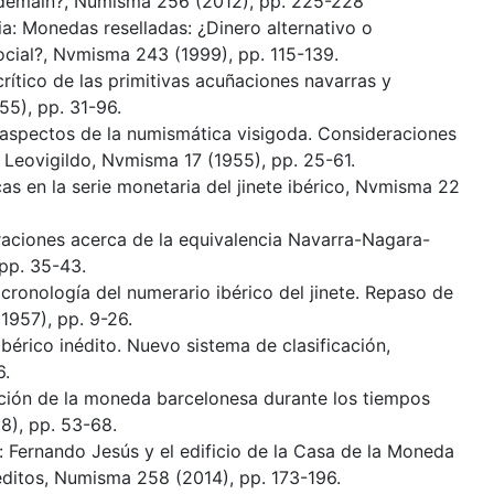
ndemain?, Numisma 256 (2012), pp. 225-228
a: Monedas reselladas: ¿Dinero alternativo o
ocial?, Nvmisma 243 (1999), pp. 115-139.
crítico de las primitivas acuñaciones navarras y
5), pp. 31-96.
s aspectos de la numismática visigoda. Consideraciones
 Leovigildo, Nvmisma 17 (1955), pp. 25-61.
cas en la serie monetaria del jinete ibérico, Nvmisma 22
eraciones acerca de la equivalencia Navarra-Nagara-
pp. 35-43.
 cronología del numerario ibérico del jinete. Repaso de
(1957), pp. 9-26.
ibérico inédito. Nuevo sistema de clasificación,
6.
lución de la moneda barcelonesa durante los tiempos
), pp. 53-68.
o: Fernando Jesús y el edificio de la Casa de la Moneda
ditos, Numisma 258 (2014), pp. 173-196.