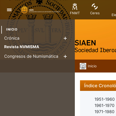
Navigation
FNMT
Ceres
El
INICIO
Crónica
Show/Hide
Revista NVMISMA
Congresos de Numismática
Show/Hide
Inicio
Índice Cronol
1951-1960
1961-1970
1971-1980