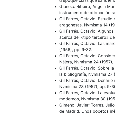
d'époque classique sans le
Gianeze Ribeiro, Angela Mari
instrumento de afirmación s
Gil Farrés, Octavio: Estudio 
aragonesas, Nvmisma 14 (195
Gil Farrés, Octavio: Alguno
acerca del «tipo tercero» de
Gil Farrés, Octavio: Las mar
(1956), pp. 9-32.
Gil Farrés, Octavio: Consid
Nájera, Nvmisma 24 (1957), 
Gil Farrés, Octavio: Sobre la
la bibliografía, Nvmisma 27 
Gil Farrés, Octavio: Denario 
Nvmisma 28 (1957), pp. 9-3
Gil Farrés, Octavio: La evo
modernos, Nvmisma 30 (1958
Gimeno, Javier; Torres, Juli
de Madrid. Unos bocetos iné