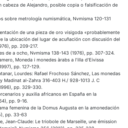
cabeza de Alejandro, posible copia o falsificación de
tos sobre metrología numismática, Nvmisma 120-131
esentación de una pieza de oro visigoda «probablemente
e la ubicación del lugar de acuñación con discusión del
76), pp. 209-217.
ales de a ocho, Nvmisma 138-143 (1976), pp. 307-324.
tamero, Moneda i monedes àrabs a l'illa d'Eivissa
997), pp. 127-129.
uintanar, Lourdes: Rafael Frochoso Sánchez, Las monedas
s y Madinat al-Zahra 316-403 H./ 928-1013 J. C
1996), pp. 329-330.
ercenarios y auxilia africanos en España en la
4), pp. 9-16.
a rama femenina de la Domus Augusta en la amonedación
), pp. 33-63
te, Jean-Claude: Le triobole de Marseille, une émission