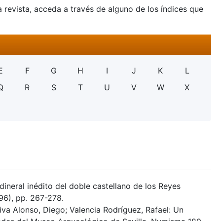
a revista, acceda a través de alguno de los índices que
E
F
G
H
I
J
K
L
Q
R
S
T
U
V
W
X
dineral inédito del doble castellano de los Reyes
96), pp. 267-278.
va Alonso, Diego; Valencia Rodríguez, Rafael: Un