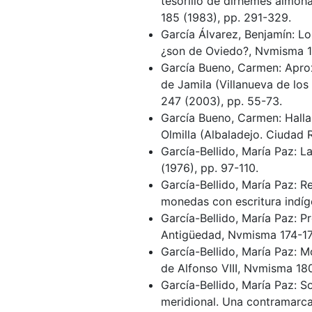
tesorillo de dirhemes almoh
185 (1983), pp. 291-329.
García Álvarez, Benjamín: Lo
¿son de Oviedo?, Nvmisma 1
García Bueno, Carmen: Apro
de Jamila (Villanueva de los
247 (2003), pp. 55-73.
García Bueno, Carmen: Hall
Olmilla (Albaladejo. Ciudad
García-Bellido, María Paz: 
(1976), pp. 97-110.
García-Bellido, María Paz: R
monedas con escritura indíg
García-Bellido, María Paz: P
Antigüedad, Nvmisma 174-176
García-Bellido, María Paz: 
de Alfonso VIII, Nvmisma 18
García-Bellido, María Paz: S
meridional. Una contramarc