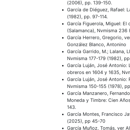
(2006), pp. 139-150.
García de Diéguez, Rafael: 
(1982), pp. 97-114.
García Figuerola, Miguel: E
(Salamanca), Nvmisma 236 (
García Herrero, Gregorio, ver
González Blanco, Antonino
García Garrido, M.; Lalana, L
Nvmisma 177-179 (1982), pp
García Luján, José Antonio:
obreros en 1604 y 1635, Nv
García Luján, José Antonio: 
Nvmisma 150-155 (1978), pp
García Manzanero, Fernando;
Moneda y Timbre: Cien Años 
143.
García Montes, Francisco J
(2025), pp 45-70
García Muñoz, Tomás, ver A