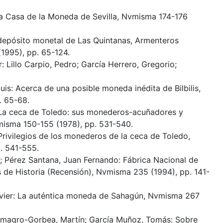
La Casa de la Moneda de Sevilla, Nvmisma 174-176
l depósito monetal de Las Quintanas, Armenteros
1995), pp. 65-124.
: Lillo Carpio, Pedro; García Herrero, Gregorio;
luis: Acerca de una posible moneda inédita de Bilbilis,
. 65-68.
 La ceca de Toledo: sus monederos-acuñadores y
misma 150-155 (1978), pp. 531-540.
Privilegios de los monederos de la ceca de Toledo,
. 541-555.
 Pérez Santana, Juan Fernando: Fábrica Nacional de
de Historia (Recensión), Nvmisma 235 (1994), pp. 141-
avier: La auténtica moneda de Sahagún, Nvmisma 267
lmagro-Gorbea, Martín; García Muñoz, Tomás: Sobre