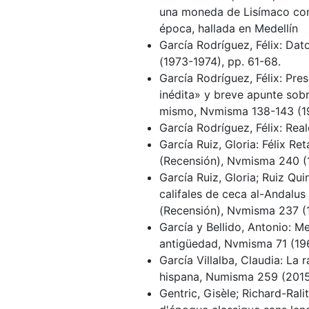
una moneda de Lisímaco con 
época, hallada en Medellín
García Rodríguez, Félix: Da
(1973-1974), pp. 61-68.
García Rodríguez, Félix: Pr
inédita» y breve apunte sobr
mismo, Nvmisma 138-143 (19
García Rodríguez, Félix: Re
García Ruiz, Gloria: Félix Re
(Recensión), Nvmisma 240 (1
García Ruiz, Gloria; Ruiz Q
califales de ceca al-Andalu
(Recensión), Nvmisma 237 (
García y Bellido, Antonio: M
antigüedad, Nvmisma 71 (196
García Villalba, Claudia: L
hispana, Numisma 259 (2015
Gentric, Gisèle; Richard-Rali