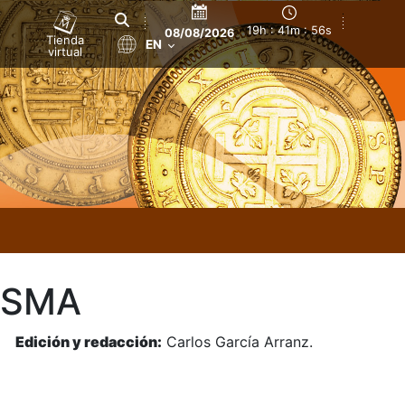
19h : 41m : 57s
08/08/2026
Tienda
EN
virtual
ISMA
z.
Edición y redacción:
Carlos García Arranz.