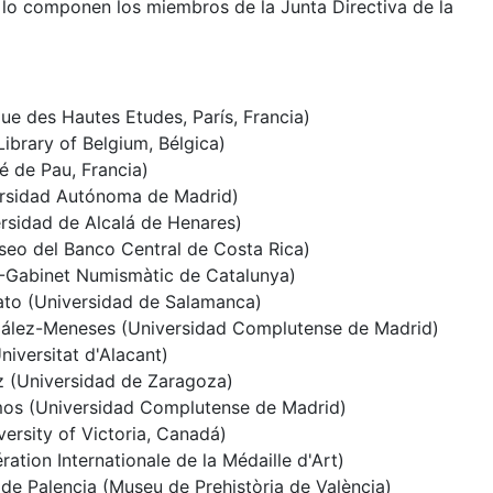
lo componen los miembros de la Junta Directiva de la
ue des Hautes Etudes, París, Francia)
Library of Belgium, Bélgica)
té de Pau, Francia)
ersidad Autónoma de Madrid)
rsidad de Alcalá de Henares)
eo del Banco Central de Costa Rica)
-Gabinet Numismàtic de Catalunya)
ato (Universidad de Salamanca)
ález-Meneses (Universidad Complutense de Madrid)
iversitat d'Alacant)
 (Universidad de Zaragoza)
mos (Universidad Complutense de Madrid)
versity of Victoria, Canadá)
ation Internationale de la Médaille d'Art)
e Palencia (Museu de Prehistòria de València)