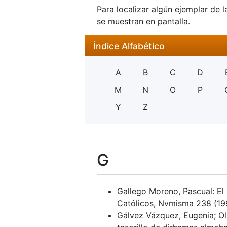
Para localizar algún ejemplar de l
se muestran en pantalla.
Índice Alfabético
A
B
C
D
M
N
O
P
Y
Z
G
Gallego Moreno, Pascual: El 
Católicos, Nvmisma 238 (19
Gálvez Vázquez, Eugenia; Oli