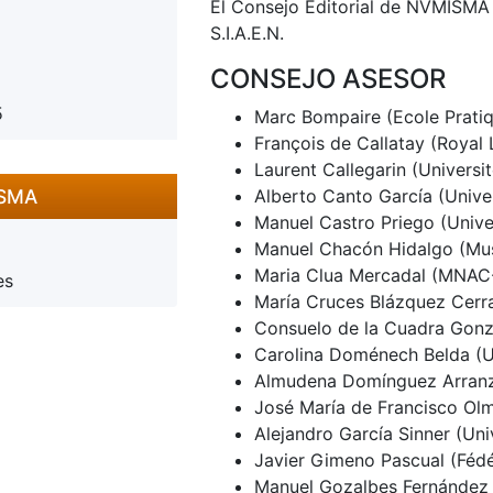
El Consejo Editorial de NVMISMA 
S.I.A.E.N.
CONSEJO ASESOR
5
Marc Bompaire (Ecole Pratiq
François de Callatay (Royal 
Laurent Callegarin (Universi
ISMA
Alberto Canto García (Univ
Manuel Castro Priego (Unive
Manuel Chacón Hidalgo (Mus
Maria Clua Mercadal (MNAC
es
María Cruces Blázquez Cerr
Consuelo de la Cuadra Gonz
Carolina Doménech Belda (Un
Almudena Domínguez Arranz
José María de Francisco Ol
Alejandro García Sinner (Uni
Javier Gimeno Pascual (Fédér
Manuel Gozalbes Fernández d