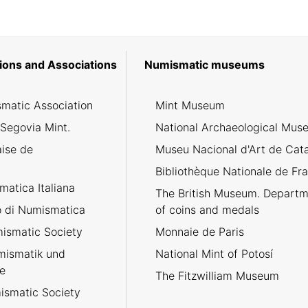
ions and Associations
Numismatic museums
matic Association
Mint Museum
 Segovia Mint.
National Archaeological Mus
aise de
Museu Nacional d'Art de Cat
Bibliothèque Nationale de Fr
atica Italiana
The British Museum. Departm
no di Numismatica
of coins and medals
ismatic Society
Monnaie de Paris
umismatik und
National Mint of Potosí
e
The Fitzwilliam Museum
smatic Society