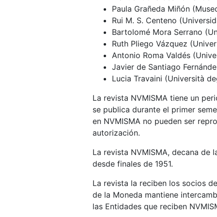
Paula Grañeda Miñón (Museo
Rui M. S. Centeno (Universi
Bartolomé Mora Serrano (Un
Ruth Pliego Vázquez (Univers
Antonio Roma Valdés (Unive
Javier de Santiago Fernánd
Lucia Travaini (Università deg
La revista NVMISMA tiene un perio
se publica durante el primer seme
en NVMISMA no pueden ser reprod
autorización.
La revista NVMISMA, decana de la
desde finales de 1951.
La revista la reciben los socios d
de la Moneda mantiene intercambio
las Entidades que reciben NVMIS