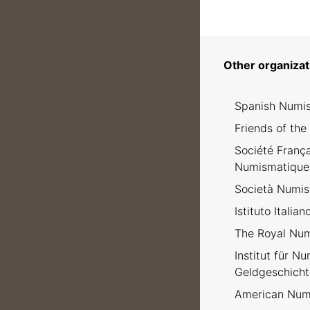
Other organizat
Spanish Numis
Friends of the
Société Franç
Numismatique
Società Numism
Istituto Italia
The Royal Num
Institut für N
Geldgeschicht
American Numi