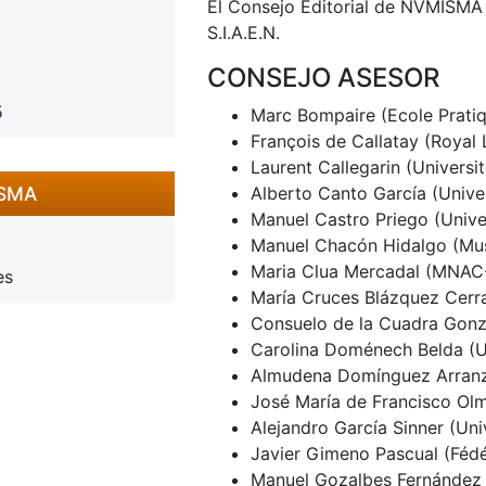
El Consejo Editorial de NVMISMA 
S.I.A.E.N.
CONSEJO ASESOR
5
Marc Bompaire (Ecole Pratiq
François de Callatay (Royal 
Laurent Callegarin (Universi
ISMA
Alberto Canto García (Univ
Manuel Castro Priego (Unive
Manuel Chacón Hidalgo (Mus
Maria Clua Mercadal (MNAC
es
María Cruces Blázquez Cerr
Consuelo de la Cuadra Gonz
Carolina Doménech Belda (Un
Almudena Domínguez Arranz
José María de Francisco Ol
Alejandro García Sinner (Uni
Javier Gimeno Pascual (Fédér
Manuel Gozalbes Fernández d