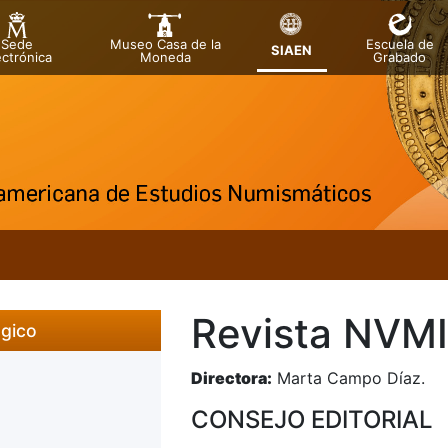
Sede
Museo Casa de la
Escuela de
SIAEN
ectrónica
Moneda
Grabado
Revista NVM
ógico
Directora:
Marta Campo Día
CONSEJO EDITORIAL