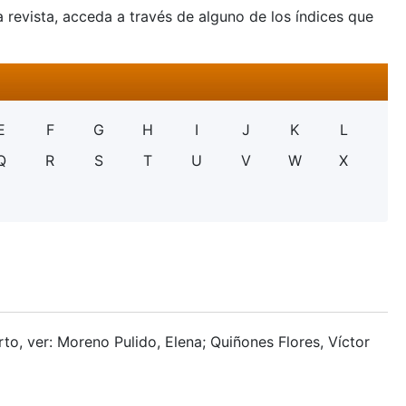
a revista, acceda a través de alguno de los índices que
E
F
G
H
I
J
K
L
Q
R
S
T
U
V
W
X
rto, ver: Moreno Pulido, Elena; Quiñones Flores, Víctor