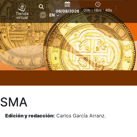
01h : 18m : 49s
06/08/2026
Tienda
EN
virtual
ISMA
z.
Edición y redacción:
Carlos García Arranz.