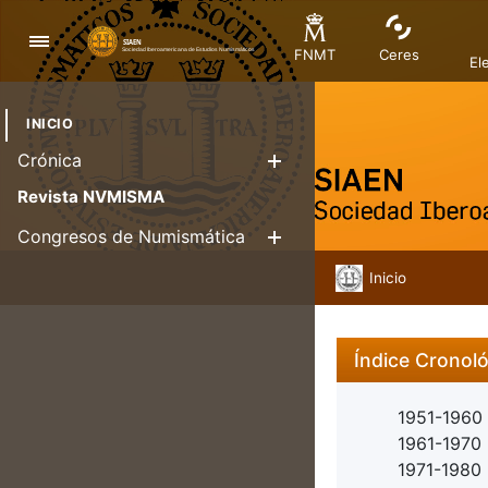
Navigation
FNMT
Ceres
El
INICIO
Crónica
Show/Hide
Revista NVMISMA
Congresos de Numismática
Show/Hide
Inicio
Índice Cronol
1951-1960
1961-1970
1971-1980