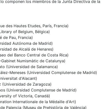
lo componen los miembros de la Junta Directiva de la
ue des Hautes Etudes, París, Francia)
Library of Belgium, Bélgica)
té de Pau, Francia)
ersidad Autónoma de Madrid)
rsidad de Alcalá de Henares)
eo del Banco Central de Costa Rica)
-Gabinet Numismàtic de Catalunya)
ato (Universidad de Salamanca)
ález-Meneses (Universidad Complutense de Madrid)
iversitat d'Alacant)
 (Universidad de Zaragoza)
mos (Universidad Complutense de Madrid)
versity of Victoria, Canadá)
ation Internationale de la Médaille d'Art)
e Palencia (Museu de Prehistòria de València)