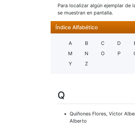
Para localizar algún ejemplar de l
se muestran en pantalla.
Índice Alfabético
A
B
C
D
M
N
O
P
Y
Z
Q
Quiñones Flores, Víctor Albe
Alberto