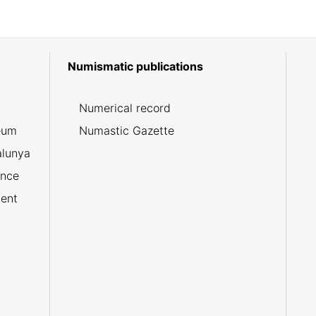
Numismatic publications
5
Numerical record
eum
Numastic Gazette
alunya
ance
ent