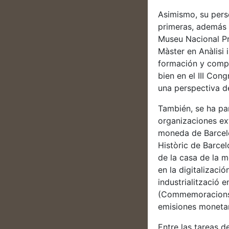
Asimismo, su perso
primeras, además d
Museu Nacional Pro
Màster en Anàlisi 
formación y compo
bien en el III Con
una perspectiva de
También, se ha par
organizaciones ext
moneda de Barcelon
Històric de Barcel
de la casa de la 
en la digitalizaci
industrialització 
(Commemoracions d
emisiones monetar
Entre las tareas 