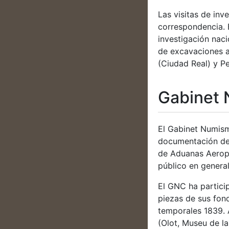
Las visitas de in
correspondencia. 
investigación nac
de excavaciones a
(Ciudad Real) y 
Gabinet 
El Gabinet Numism
documentación de 
de Aduanas Aeropor
público en general
El GNC ha partici
piezas de sus fond
temporales 1839. 
(Olot, Museu de la