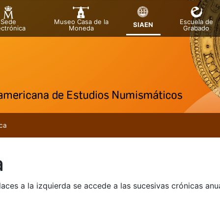
Sede
Museo Casa de la
Escuela de
SIAEN
ectrónica
Moneda
Grabado
tar
ca
a
laces a la izquierda se accede a las sucesivas crónicas an