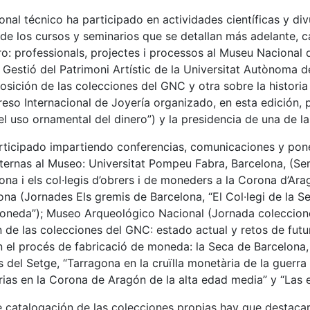
nal técnico ha participado en actividades científicas y divu
e los cursos y seminarios que se detallan más adelante, ca
: professionals, projectes i processos al Museu Nacional d
i Gestió del Patrimoni Artístic de la Universitat Autònoma d
sición de las colecciones del GNC y otra sobre la historia
greso Internacional de Joyería organizado, en esta edición,
l uso ornamental del dinero”) y la presidencia de una de l
ticipado impartiendo conferencias, comunicaciones y ponenc
ernas al Museo: Universitat Pompeu Fabra, Barcelona, (Semina
a i els col·legis d’obrers i de moneders a la Corona d’Aragó.
ona (Jornades Els gremis de Barcelona, “El Col·legi de la S
moneda”); Museo Arqueológico Nacional (Jornada coleccione
ón de las colecciones del GNC: estado actual y retos de futu
en el procés de fabricació de moneda: la Seca de Barcelona
el Setge, “Tarragona en la cruïlla monetària de la guerra
ias en la Corona de Aragón de la alta edad media” y “Las
de catalogación de las colecciones propias hay que destaca