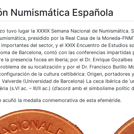
ón Numismática Española
tar
rzo tuvo lugar la XXXIX Semana Nacional de Numismática. S
Numismática, presidido por la Real Casa de la Moneda-FNM
 importantes del sector, y el XXIX Encuentro de Estudios s
oma de Barcelona, contó con las conferencias impartidas p
 la presencia focea en Iberia; por el Dr. Enrique Gozalbes
problema de su localización y por el Dr. Francisco Burillo 
 configuración de la cultura celtibérica: Origen, portadore
a Valverde (Universidad de Barcelona) La ceca ibérica de ‘un
ria (s.VI ac. – III/II ac.) (d’acord amb el simbolisme polític
 acuñó la medalla conmemorativa de esta efeméride.