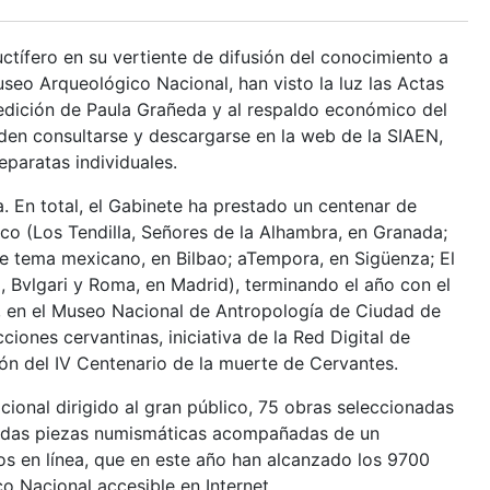
ctífero en su vertiente de difusión del conocimiento a
eo Arqueológico Nacional, han visto la luz las Actas
edición de Paula Grañeda y al respaldo económico del
den consultarse y descargarse en la web de la SIAEN,
paratas individuales.
 En total, el Gabinete ha prestado un centenar de
o (Los Tendilla, Señores de la Alhambra, en Granada;
re tema mexicano, en Bilbao; aTempora, en Sigüenza; El
o, Bvlgari y Roma, en Madrid), terminando el año con el
o, en el Museo Nacional de Antropología de Ciudad de
nes cervantinas, iniciativa de la Red Digital de
n del IV Centenario de la muerte de Cervantes.
ional dirigido al gran público, 75 obras seleccionadas
ocidas piezas numismáticas acompañadas de un
os en línea, que en este año han alcanzado los 9700
o Nacional accesible en Internet.