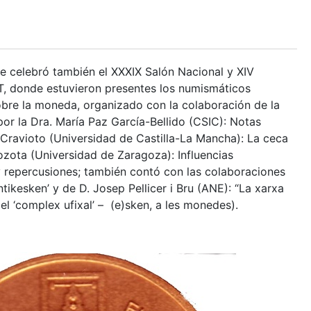
e celebró también el XXXIX Salón Nacional y XIV
T, donde estuvieron presentes los numismáticos
obre la moneda, organizado con la colaboración de la
or la Dra. María Paz García-Bellido (CSIC): Notas
 Cravioto (Universidad de Castilla-La Mancha): La ceca
Mozota (Universidad de Zaragoza): Influencias
s y repercusiones; también contó con las colaboraciones
tikesken’ y de D. Josep Pellicer i Bru (ANE): “La xarxa
 del ‘complex ufixal’ – (e)sken, a les monedes).