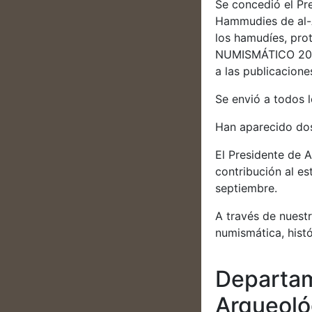
Se concedió el Pr
Hammudies de al-A
los hamudíes, pro
NUMISMÁTICO 2015,
a las publicacion
Se envió a todos 
Han aparecido dos
El Presidente de A
contribución al e
septiembre.
A través de nuest
numismática, histór
Departam
Arqueoló