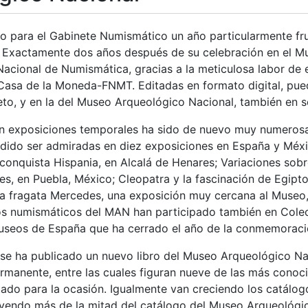
do para el Gabinete Numismático un año particularmente fru
. Exactamente dos años después de su celebración en el Mus
acional de Numismática, gracias a la meticulosa labor de 
Casa de la Moneda-FNMT. Editadas en formato digital, pue
to, y en la del Museo Arqueológico Nacional, también en se
en exposiciones temporales ha sido de nuevo muy numerosa.
dido ser admiradas en diez exposiciones en España y Méxic
conquista Hispania, en Alcalá de Henares; Variaciones sob
es, en Puebla, México; Cleopatra y la fascinación de Egipt
e la fragata Mercedes, una exposición muy cercana al Muse
s numismáticos del MAN han participado también en Coleccio
seos de España que ha cerrado el año de la conmemoració
se ha publicado un nuevo libro del Museo Arqueológico Nac
ermanente, entre las cuales figuran nueve de las más con
ado para la ocasión. Igualmente van creciendo los catálog
tuyendo más de la mitad del catálogo del Museo Arqueológic