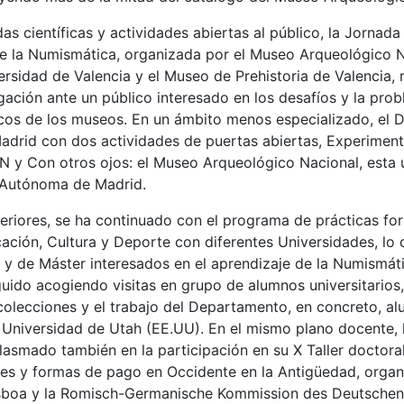
as científicas y actividades abiertas al público, la Jornad
de la Numismática, organizada por el Museo Arqueológico Na
ersidad de Valencia y el Museo de Prehistoria de Valencia, 
gación ante un público interesado en los desafíos y la prob
os de los museos. En un ámbito menos especializado, el D
Madrid con dos actividades de puertas abiertas, Experimen
 y Con otros ojos: el Museo Arqueológico Nacional, esta 
 Autónoma de Madrid.
riores, se ha continuado con el programa de prácticas form
cación, Cultura y Deporte con diferentes Universidades, lo
y de Máster interesados en el aprendizaje de la Numismátic
ido acogiendo visitas en grupo de alumnos universitarios, 
colecciones y el trabajo del Departamento, en concreto, a
 Universidad de Utah (EE.UU). En el mismo plano docente, 
lasmado también en la participación en su X Taller doctora
les y formas de pago en Occidente en la Antigüedad, organi
sboa y la Romisch-Germanische Kommission des Deutschen A