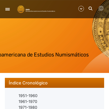
Navegació
Mostra/Amaga
Mostra/Amaga
Índice Cronológico
1951-1960
1961-1970
1971-1980