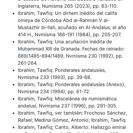
Inglaterra, Numisma 265 (2023), pp. 83-110.
Ibrahim, Tawfiq: Un dirhem inédito del califa
omeya de Córdoba Abd al-Rahman V al-
Mustazhir bi-llah, acuñado en Al-Andalus, el año
414 H., Nvmisma 186-191 (1984), pp. 205-207.
Ibrahim, Tawfiq: Una acuñación inédita de
Muhammad XIII de Granada. Fechas de reinado:
889/1485-894/1489, Nvmisma 230 (1992), pp.
261-264.
Ibrahim, Tawfiq: Ponderales andalusíes,
Nvmisma 233 (1993), pp. 39-68.
Ibrahim, Tawfiq: Ponderales andalusíes (Anexo),
Nvmisma 234 (1994), pp. 61-72.
Ibrahim, Tawfiq: Miscelánea de numismática
andalusí, Nvmisma 237 (1996), pp. 291-305.
Ibrahim, Tawfiq, ver también: Frochoso Sánchez,
Rafael; Medina Gómez, Antonio; Ibrahim, Tawfiq
Ibrahim, Tawfiq; Canto, Alberto: Hallazgo emiral