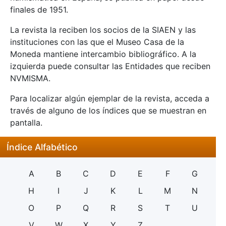
finales de 1951.
La revista la reciben los socios de la SIAEN y las
instituciones con las que el Museo Casa de la
Moneda mantiene intercambio bibliográfico. A la
izquierda puede consultar las Entidades que reciben
NVMISMA.
Para localizar algún ejemplar de la revista, acceda a
través de alguno de los índices que se muestran en
pantalla.
Índice Alfabético
A
B
C
D
E
F
G
H
I
J
K
L
M
N
O
P
Q
R
S
T
U
V
W
X
Y
Z