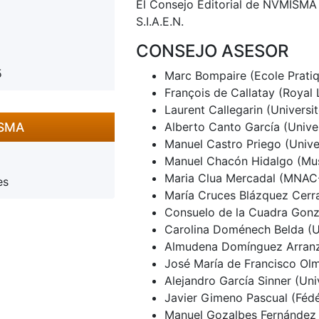
El Consejo Editorial de NVMISMA 
S.I.A.E.N.
CONSEJO ASESOR
5
Marc Bompaire (Ecole Pratiq
François de Callatay (Royal 
Laurent Callegarin (Universi
ISMA
Alberto Canto García (Univ
Manuel Castro Priego (Unive
Manuel Chacón Hidalgo (Mus
Maria Clua Mercadal (MNAC
es
María Cruces Blázquez Cerr
Consuelo de la Cuadra Gonz
Carolina Doménech Belda (Un
Almudena Domínguez Arranz
José María de Francisco Ol
Alejandro García Sinner (Uni
Javier Gimeno Pascual (Fédér
Manuel Gozalbes Fernández d