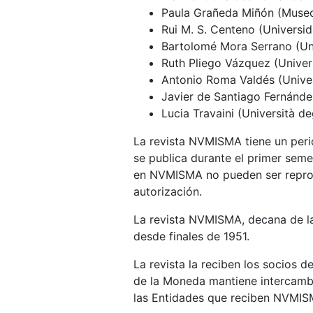
Paula Grañeda Miñón (Museo
Rui M. S. Centeno (Universi
Bartolomé Mora Serrano (Un
Ruth Pliego Vázquez (Univers
Antonio Roma Valdés (Unive
Javier de Santiago Fernánd
Lucia Travaini (Università deg
La revista NVMISMA tiene un perio
se publica durante el primer seme
en NVMISMA no pueden ser reprod
autorización.
La revista NVMISMA, decana de la
desde finales de 1951.
La revista la reciben los socios d
de la Moneda mantiene intercambio
las Entidades que reciben NVMIS