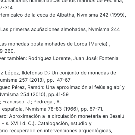
: Acuñaciones numismáticas de los marinos de Pechina,
7-314.
: Hemicalco de la ceca de Albatha, Nvmisma 242 (1999),
 : Las primeras acuñaciones almohades, Nvmisma 244
: Las monedas postalmohades de Lorca (Murcia) ,
9-260.
 ver también: Rodríguez Lorente, Juan José; Fontenla
uiz López, Ildefonso D.: Un conjunto de monedas de
 Numisma 257 (2013), pp. 47-67
guez Pérez, Ramón: Una aproximación al felús aglabí y
 Nvmisma 254 (2010), pp.41-59
; Francisco, J.; Pedregal, A.
 española, Nvmisma 78-83 (1966), pp. 67-71.
arc: Aproximación a la circulación monetaria en Besalú
. – s. XVIII d. C.). Catalogación, estudio y
ario recuperado en intervenciones arqueológicas,