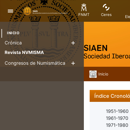
Navegació
FNMT
Ceres
El
INICIO
Crónica
Mostra/Amag
Revista NVMISMA
Congresos de Numismática
Mostra/Amag
Inicio
Índice Cronol
1951-1960
1961-1970
1971-1980