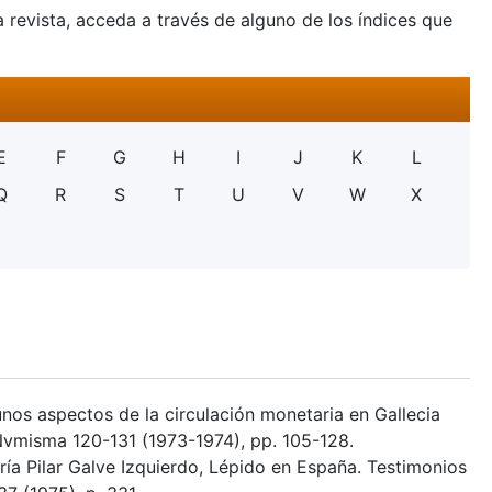
a revista, acceda a través de alguno de los índices que
E
F
G
H
I
J
K
L
Q
R
S
T
U
V
W
X
unos aspectos de la circulación monetaria en Gallecia
, Nvmisma 120-131 (1973-1974), pp. 105-128.
ía Pilar Galve Izquierdo, Lépido en España. Testimonios