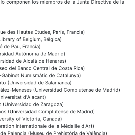
lo componen los miembros de la Junta Directiva de la
ue des Hautes Etudes, París, Francia)
Library of Belgium, Bélgica)
té de Pau, Francia)
ersidad Autónoma de Madrid)
rsidad de Alcalá de Henares)
eo del Banco Central de Costa Rica)
-Gabinet Numismàtic de Catalunya)
ato (Universidad de Salamanca)
ález-Meneses (Universidad Complutense de Madrid)
iversitat d'Alacant)
 (Universidad de Zaragoza)
mos (Universidad Complutense de Madrid)
versity of Victoria, Canadá)
ation Internationale de la Médaille d'Art)
e Palencia (Museu de Prehistòria de València)