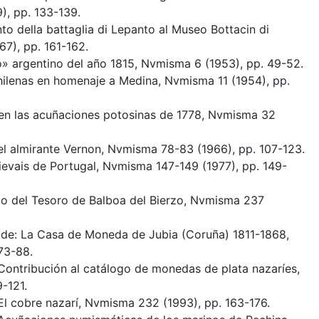
), pp. 133-139.
o della battaglia di Lepanto al Museo Bottacin di
7), pp. 161-162.
o» argentino del año 1815, Nvmisma 6 (1953), pp. 49-52.
chilenas en homenaje a Medina, Nvmisma 11 (1954), pp.
s en las acuñaciones potosinas de 1778, Nvmisma 32
del almirante Vernon, Nvmisma 78-83 (1966), pp. 107-123.
ievais de Portugal, Nvmisma 147-149 (1977), pp. 149-
ito del Tesoro de Balboa del Bierzo, Nvmisma 237
de: La Casa de Moneda de Jubia (Coruña) 1811-1868,
73-88.
 Contribución al catálogo de monedas de plata nazaríes,
-121.
 El cobre nazarí, Nvmisma 232 (1993), pp. 163-176.