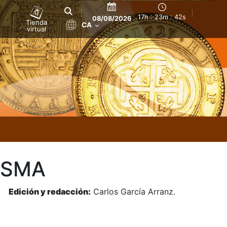
17h : 23m : 43s
08/08/2026
Tienda
CA
virtual
ISMA
z.
Edición y redacción:
Carlos García Arranz.