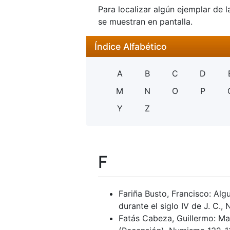
Para localizar algún ejemplar de l
se muestran en pantalla.
Índice Alfabético
A
B
C
D
M
N
O
P
Y
Z
F
Fariña Busto, Francisco: Alg
durante el siglo IV de J. C.
Fatás Cabeza, Guillermo: Mar