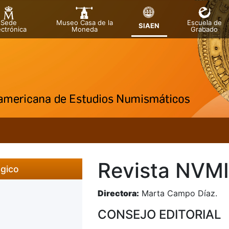
Sede
Museo Casa de la
Escuela de
SIAEN
ectrónica
Moneda
Grabado
a
a
Revista NVM
ógico
Directora:
Marta Campo Día
CONSEJO EDITORIAL