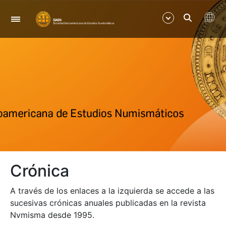
Navegació
Mostra/Amaga
Mostra/Amaga
Mostra/Amaga
Mostra/Amaga
Crónica
Mostra/Amaga
A través de los enlaces a la izquierda se accede a las
sucesivas crónicas anuales publicadas en la revista
Nvmisma desde 1995.