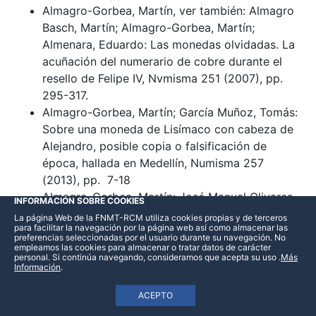
Almagro-Gorbea, Martín, ver también: Almagro
Basch, Martín; Almagro-Gorbea, Martín;
Almenara, Eduardo: Las monedas olvidadas. La
acuñación del numerario de cobre durante el
resello de Felipe IV, Nvmisma 251 (2007), pp.
295-317.
Almagro-Gorbea, Martín; García Muñoz, Tomás:
Sobre una moneda de Lisímaco con cabeza de
Alejandro, posible copia o falsificación de
época, hallada en Medellín, Numisma 257
(2013), pp. 7-18
Almagro-Gorbea, Martín: José Manuel Olivares
INFORMACIÓN SOBRE COOKIES
Abad, Acuñaciones a martillo de dominio
La página Web de la FNMT-RCM utiliza cookies propias y de terceros
para facilitar la navegación por la página web así como almacenar las
español. Milán, Nápoles, Sicilia y Cerdeña
preferencias seleccionadas por el usuario durante su navegación. No
(Desde Carlos V a Carlos III pretendiente). Tomo
empleamos las cookies para almacenar o tratar datos de carácter
personal. Si continúa navegando, consideramos que acepta su uso
.
Más
I (con una Introducción del Ilmo. Sr. D. Jesús
Información
.
Vico Monteoliva y Datos históricos de. Ilmo. Sr.
ACEPTO
D. José María de Francisco Olmos) (Recensión),
Nvmisma 261 (2017), pp. 135 - 138.