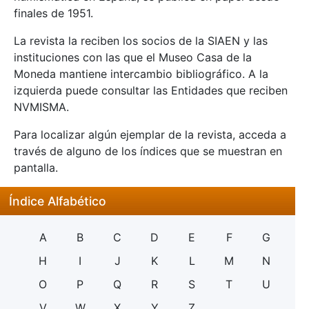
finales de 1951.
La revista la reciben los socios de la SIAEN y las
instituciones con las que el Museo Casa de la
Moneda mantiene intercambio bibliográfico. A la
izquierda puede consultar las Entidades que reciben
NVMISMA.
Para localizar algún ejemplar de la revista, acceda a
través de alguno de los índices que se muestran en
pantalla.
Índice Alfabético
A
B
C
D
E
F
G
H
I
J
K
L
M
N
O
P
Q
R
S
T
U
V
W
X
Y
Z