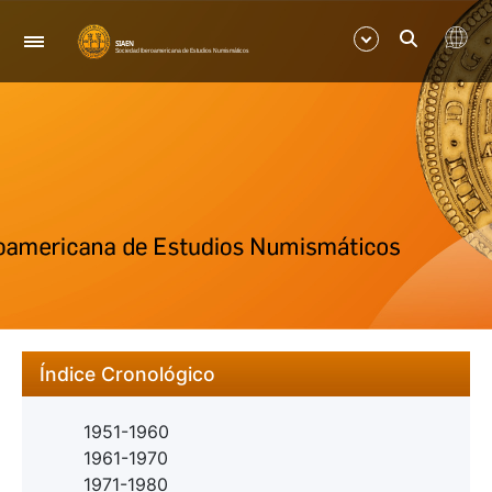
Navegació
Mostra/Amaga
Mostra/Amaga
Índice Cronológico
1951-1960
1961-1970
1971-1980