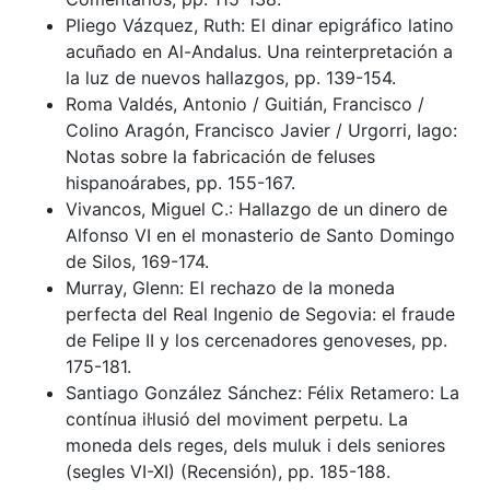
Pliego Vázquez, Ruth: El dinar epigráfico latino
acuñado en Al-Andalus. Una reinterpretación a
la luz de nuevos hallazgos, pp. 139-154.
Roma Valdés, Antonio / Guitián, Francisco /
Colino Aragón, Francisco Javier / Urgorri, Iago:
Notas sobre la fabricación de feluses
hispanoárabes, pp. 155-167.
Vivancos, Miguel C.: Hallazgo de un dinero de
Alfonso VI en el monasterio de Santo Domingo
de Silos, 169-174.
Murray, Glenn: El rechazo de la moneda
perfecta del Real Ingenio de Segovia: el fraude
de Felipe II y los cercenadores genoveses, pp.
175-181.
Santiago González Sánchez: Félix Retamero: La
contínua il·lusió del moviment perpetu. La
moneda dels reges, dels muluk i dels seniores
(segles VI-XI) (Recensión), pp. 185-188.