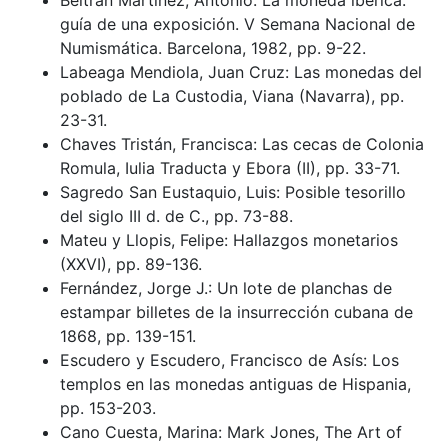
Beltrán Martínez, Antonio: La moneda ibérica:
guía de una exposición. V Semana Nacional de
Numismática. Barcelona, 1982, pp. 9-22.
Labeaga Mendiola, Juan Cruz: Las monedas del
poblado de La Custodia, Viana (Navarra), pp.
23-31.
Chaves Tristán, Francisca: Las cecas de Colonia
Romula, Iulia Traducta y Ebora (II), pp. 33-71.
Sagredo San Eustaquio, Luis: Posible tesorillo
del siglo III d. de C., pp. 73-88.
Mateu y Llopis, Felipe: Hallazgos monetarios
(XXVI), pp. 89-136.
Fernández, Jorge J.: Un lote de planchas de
estampar billetes de la insurrección cubana de
1868, pp. 139-151.
Escudero y Escudero, Francisco de Asís: Los
templos en las monedas antiguas de Hispania,
pp. 153-203.
Cano Cuesta, Marina: Mark Jones, The Art of