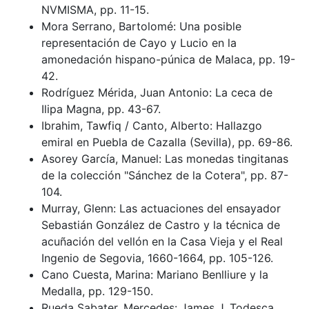
NVMISMA, pp. 11-15.
Mora Serrano, Bartolomé: Una posible
representación de Cayo y Lucio en la
amonedación hispano-púnica de Malaca, pp. 19-
42.
Rodríguez Mérida, Juan Antonio: La ceca de
Ilipa Magna, pp. 43-67.
Ibrahim, Tawfiq / Canto, Alberto: Hallazgo
emiral en Puebla de Cazalla (Sevilla), pp. 69-86.
Asorey García, Manuel: Las monedas tingitanas
de la colección "Sánchez de la Cotera", pp. 87-
104.
Murray, Glenn: Las actuaciones del ensayador
Sebastián González de Castro y la técnica de
acuñación del vellón en la Casa Vieja y el Real
Ingenio de Segovia, 1660-1664, pp. 105-126.
Cano Cuesta, Marina: Mariano Benlliure y la
Medalla, pp. 129-150.
Rueda Sabater, Mercedes: James J. Todesca,