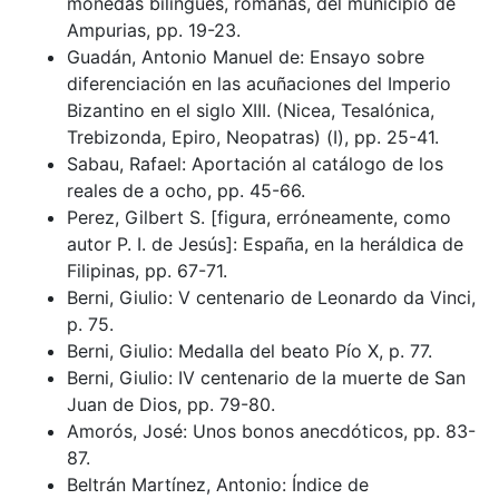
monedas bilingües, romanas, del municipio de
Ampurias, pp. 19-23.
Guadán, Antonio Manuel de: Ensayo sobre
diferenciación en las acuñaciones del Imperio
Bizantino en el siglo XIII. (Nicea, Tesalónica,
Trebizonda, Epiro, Neopatras) (I), pp. 25-41.
Sabau, Rafael: Aportación al catálogo de los
reales de a ocho, pp. 45-66.
Perez, Gilbert S. [figura, erróneamente, como
autor P. I. de Jesús]: España, en la heráldica de
Filipinas, pp. 67-71.
Berni, Giulio: V centenario de Leonardo da Vinci,
p. 75.
Berni, Giulio: Medalla del beato Pío X, p. 77.
Berni, Giulio: IV centenario de la muerte de San
Juan de Dios, pp. 79-80.
Amorós, José: Unos bonos anecdóticos, pp. 83-
87.
Beltrán Martínez, Antonio: Índice de