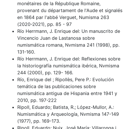
monétaires de la République Romaine,
provenant du départament de l'Aude et signalés
en 1864 par l'abbé Verguet, Numisma 263
(2020-2021), pp. 85 - 97
Río Herrmann, J. Enrique del: Un manuscrito de
Vincencio Juan de Lastanosa sobre
numismática romana, Nvmisma 241 (1998), pp.
131-160.
Río Herrmann, J. Enrique del: Reflexiones sobre
la historiografía numismática ibérica, Nvmisma
244 (2000), pp. 129- 166.
Río, Enrique del ; Ripollès, Pere P.: Evolución
temática de las publicaciones sobre
numismática antigua de Hispania entre 1941 y
2010, pp. 197-222
Ripoll, Eduardo; Batista, R.; López-Mullor, A.:
Numismática y Arqueología, Nvmisma 147-149
(1977), pp. 169-173.
Ripoll, Eduardo; Nuix, José María; Villaronga i