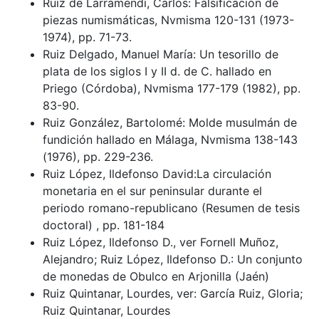
Ruiz de Larramendi, Carlos: Falsificación de
piezas numismáticas, Nvmisma 120-131 (1973-
1974), pp. 71-73.
Ruiz Delgado, Manuel María: Un tesorillo de
plata de los siglos I y II d. de C. hallado en
Priego (Córdoba), Nvmisma 177-179 (1982), pp.
83-90.
Ruiz González, Bartolomé: Molde musulmán de
fundición hallado en Málaga, Nvmisma 138-143
(1976), pp. 229-236.
Ruiz López, Ildefonso David:La circulación
monetaria en el sur peninsular durante el
periodo romano-republicano (Resumen de tesis
doctoral) , pp. 181-184
Ruiz López, Ildefonso D., ver Fornell Muñoz,
Alejandro; Ruiz López, Ildefonso D.: Un conjunto
de monedas de Obulco en Arjonilla (Jaén)
Ruiz Quintanar, Lourdes, ver: García Ruiz, Gloria;
Ruiz Quintanar, Lourdes