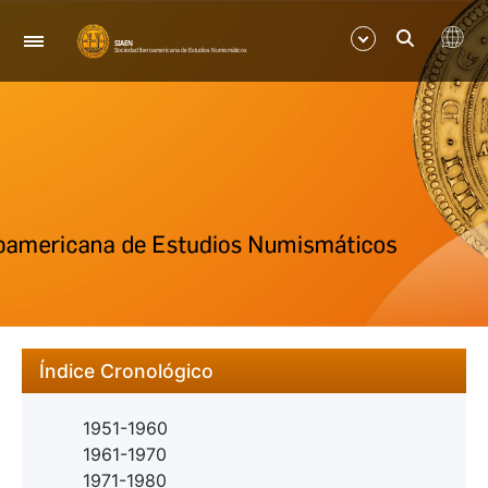
Navegació
Mostra/Amaga
Mostra/Amaga
Índice Cronológico
1951-1960
1961-1970
1971-1980