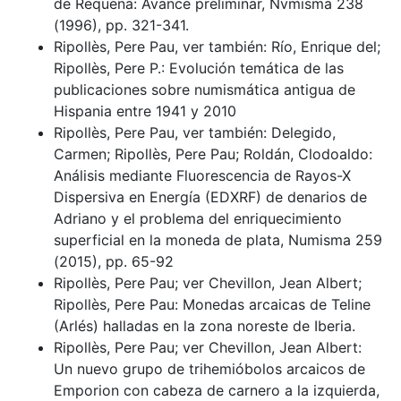
de Requena: Avance preliminar, Nvmisma 238
(1996), pp. 321-341.
Ripollès, Pere Pau, ver también: Río, Enrique del;
Ripollès, Pere P.: Evolución temática de las
publicaciones sobre numismática antigua de
Hispania entre 1941 y 2010
Ripollès, Pere Pau, ver también: Delegido,
Carmen; Ripollès, Pere Pau; Roldán, Clodoaldo:
Análisis mediante Fluorescencia de Rayos-X
Dispersiva en Energía (EDXRF) de denarios de
Adriano y el problema del enriquecimiento
superficial en la moneda de plata, Numisma 259
(2015), pp. 65-92
Ripollès, Pere Pau; ver Chevillon, Jean Albert;
Ripollès, Pere Pau: Monedas arcaicas de Teline
(Arlés) halladas en la zona noreste de Iberia.
Ripollès, Pere Pau; ver Chevillon, Jean Albert:
Un nuevo grupo de trihemióbolos arcaicos de
Emporion con cabeza de carnero a la izquierda,