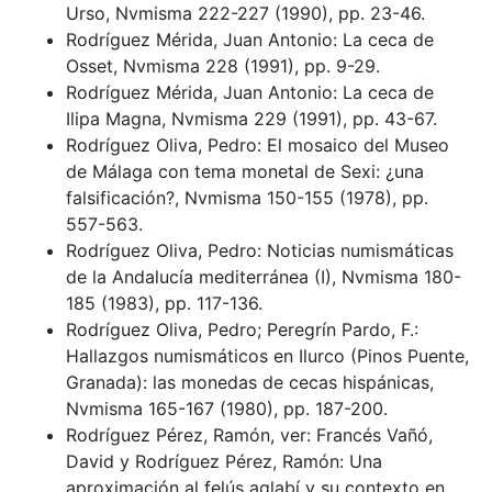
Urso, Nvmisma 222-227 (1990), pp. 23-46.
Rodríguez Mérida, Juan Antonio: La ceca de
Osset, Nvmisma 228 (1991), pp. 9-29.
Rodríguez Mérida, Juan Antonio: La ceca de
Ilipa Magna, Nvmisma 229 (1991), pp. 43-67.
Rodríguez Oliva, Pedro: El mosaico del Museo
de Málaga con tema monetal de Sexi: ¿una
falsificación?, Nvmisma 150-155 (1978), pp.
557-563.
Rodríguez Oliva, Pedro: Noticias numismáticas
de la Andalucía mediterránea (I), Nvmisma 180-
185 (1983), pp. 117-136.
Rodríguez Oliva, Pedro; Peregrín Pardo, F.:
Hallazgos numismáticos en Ilurco (Pinos Puente,
Granada): las monedas de cecas hispánicas,
Nvmisma 165-167 (1980), pp. 187-200.
Rodríguez Pérez, Ramón, ver: Francés Vañó,
David y Rodríguez Pérez, Ramón: Una
aproximación al felús aglabí y su contexto en