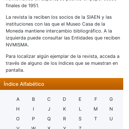
finales de 1951.
La revista la reciben los socios de la SIAEN y las
instituciones con las que el Museo Casa de la
Moneda mantiene intercambio bibliográfico. A la
izquierda puede consultar las Entidades que reciben
NVMISMA.
Para localizar algún ejemplar de la revista, acceda a
través de alguno de los índices que se muestran en
pantalla.
Índice Alfabético
A
B
C
D
E
F
G
H
I
J
K
L
M
N
O
P
Q
R
S
T
U
V
W
X
Y
Z