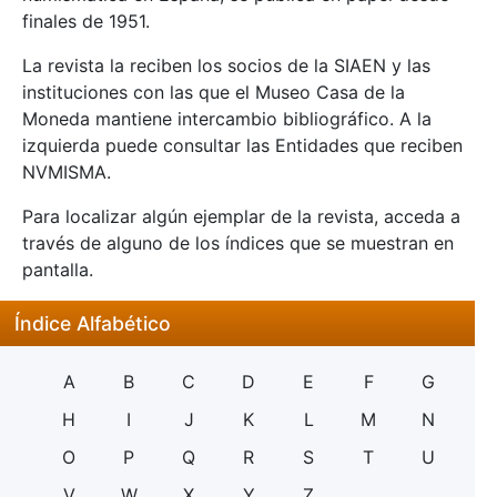
finales de 1951.
La revista la reciben los socios de la SIAEN y las
instituciones con las que el Museo Casa de la
Moneda mantiene intercambio bibliográfico. A la
izquierda puede consultar las Entidades que reciben
NVMISMA.
Para localizar algún ejemplar de la revista, acceda a
través de alguno de los índices que se muestran en
pantalla.
Índice Alfabético
A
B
C
D
E
F
G
H
I
J
K
L
M
N
O
P
Q
R
S
T
U
V
W
X
Y
Z