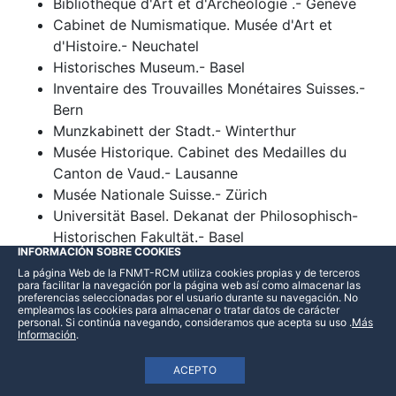
Bibliothèque d'Art et d'Archéologie .- Genève
Cabinet de Numismatique. Musée d'Art et
d'Histoire.- Neuchatel
Historisches Museum.- Basel
Inventaire des Trouvailles Monétaires Suisses.-
Bern
Munzkabinett der Stadt.- Winterthur
Musée Historique. Cabinet des Medailles du
Canton de Vaud.- Lausanne
Musée Nationale Suisse.- Zürich
Universität Basel. Dekanat der Philosophisch-
Historischen Fakultät.- Basel
INFORMACIÓN SOBRE COOKIES
Universitätsbibliothek.- Bern
La página Web de la FNMT-RCM utiliza cookies propias y de terceros
para facilitar la navegación por la página web así como almacenar las
Taiwan
preferencias seleccionadas por el usuario durante su navegación. No
empleamos las cookies para almacenar o tratar datos de carácter
personal. Si continúa navegando, consideramos que acepta su uso
.
Más
National Museum of History.- Taipei
Información
.
Túnez
ACEPTO