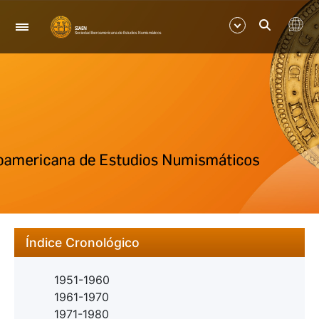
Navegació
Mostra/Amaga
Mostra/Amaga
Índice Cronológico
1951-1960
1961-1970
1971-1980