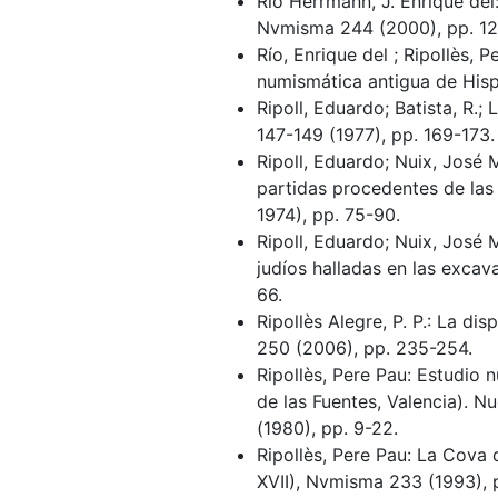
Río Herrmann, J. Enrique del:
Nvmisma 244 (2000), pp. 12
Río, Enrique del ; Ripollès, 
numismática antigua de Hisp
Ripoll, Eduardo; Batista, R.
147-149 (1977), pp. 169-173.
Ripoll, Eduardo; Nuix, José 
partidas procedentes de la
1974), pp. 75-90.
Ripoll, Eduardo; Nuix, José 
judíos halladas en las exca
66.
Ripollès Alegre, P. P.: La di
250 (2006), pp. 235-254.
Ripollès, Pere Pau: Estudio 
de las Fuentes, Valencia). 
(1980), pp. 9-22.
Ripollès, Pere Pau: La Cova d
XVII), Nvmisma 233 (1993), 