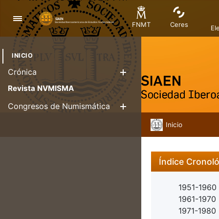
Navegación
FNMT
Ceres
El
INICIO
Crónica
Mostrar/Ocul
Revista NVMISMA
Congresos de Numismática
Mostrar/Ocul
Inicio
Índice Cronol
1951-1960
1961-1970
1971-1980