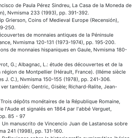
ancisco de Paula Pérez Sindreu, La Casa de la Moneda de
ión), Nvmisma 233 (1993), pp. 391-392.
lip Grierson, Coins of Medieval Europe (Recensión),
9-250.
écouvertes de monnaies antiques de la Péninsule
France, Nvmisma 120-131 (1973-1974), pp. 195-200.
tions de monnaies hispaniques en Gaule, Nvmisma 180-
ot, G.; Albagnac, L.: étude des découvertes et de la
 région de Montpellier (Hérault, France). (IIIéme siècle
ès J. C.), Nvmisma 150-155 (1978), pp. 241-306.
ver también: Gentric, Gisèle; Richard-Ralite, Jean-
: Trois dépôts monétaires de la République Romaine,
 l'Aude et signalés en 1864 par l'abbé Verguet,
p. 85 - 97
l: Un manuscrito de Vincencio Juan de Lastanosa sobre
a 241 (1998), pp. 131-160.