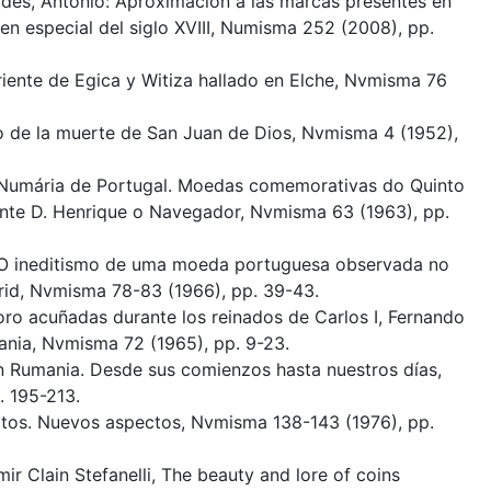
dés, Antonio: Aproximación a las marcas presentes en
en especial del siglo XVIII, Numisma 252 (2008), pp.
riente de Egica y Witiza hallado en Elche, Nvmisma 76
o de la muerte de San Juan de Dios, Nvmisma 4 (1952),
: Numária de Portugal. Moedas comemorativas do Quinto
ante D. Henrique o Navegador, Nvmisma 63 (1963), pp.
: O ineditismo de uma moeda portuguesa observada no
d, Nvmisma 78-83 (1966), pp. 39-43.
oro acuñadas durante los reinados de Carlos I, Fernando
umania, Nvmisma 72 (1965), pp. 9-23.
n Rumania. Desde sus comienzos hasta nuestros días,
. 195-213.
iatos. Nuevos aspectos, Nvmisma 138-143 (1976), pp.
imir Clain Stefanelli, The beauty and lore of coins