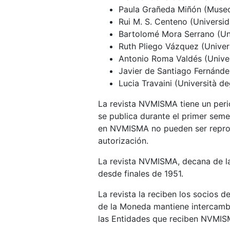
Paula Grañeda Miñón (Museo
Rui M. S. Centeno (Universi
Bartolomé Mora Serrano (Un
Ruth Pliego Vázquez (Univers
Antonio Roma Valdés (Unive
Javier de Santiago Fernánd
Lucia Travaini (Università deg
La revista NVMISMA tiene un perio
se publica durante el primer seme
en NVMISMA no pueden ser reprod
autorización.
La revista NVMISMA, decana de la
desde finales de 1951.
La revista la reciben los socios d
de la Moneda mantiene intercambio
las Entidades que reciben NVMIS