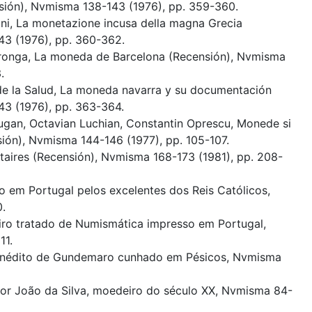
sión), Nvmisma 138-143 (1976), pp. 359-360.
ini, La monetazione incusa della magna Grecia
43 (1976), pp. 360-362.
laronga, La moneda de Barcelona (Recensión), Nvmisma
.
 de la Salud, La moneda navarra y su documentación
43 (1976), pp. 363-364.
ugan, Octavian Luchian, Constantin Oprescu, Monede si
ón), Nvmisma 144-146 (1977), pp. 105-107.
étaires (Recensión), Nvmisma 168-173 (1981), pp. 208-
ço em Portugal pelos excelentes dos Reis Católicos,
.
eiro tratado de Numismática impresso em Portugal,
11.
te inédito de Gundemaro cunhado em Pésicos, Nvmisma
ltor João da Silva, moedeiro do século XX, Nvmisma 84-