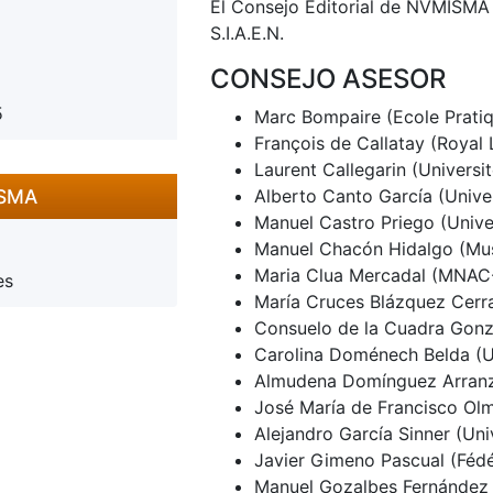
El Consejo Editorial de NVMISMA 
S.I.A.E.N.
CONSEJO ASESOR
5
Marc Bompaire (Ecole Pratiq
François de Callatay (Royal 
Laurent Callegarin (Universi
ISMA
Alberto Canto García (Univ
Manuel Castro Priego (Unive
Manuel Chacón Hidalgo (Mus
Maria Clua Mercadal (MNAC
es
María Cruces Blázquez Cerr
Consuelo de la Cuadra Gonz
Carolina Doménech Belda (Un
Almudena Domínguez Arranz
José María de Francisco Ol
Alejandro García Sinner (Uni
Javier Gimeno Pascual (Fédér
Manuel Gozalbes Fernández d