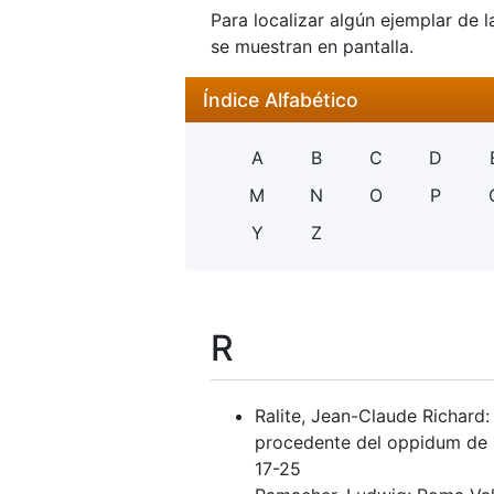
Para localizar algún ejemplar de l
se muestran en pantalla.
Índice Alfabético
A
B
C
D
M
N
O
P
Y
Z
R
Ralite, Jean-Claude Richar
procedente del oppidum de 
17-25