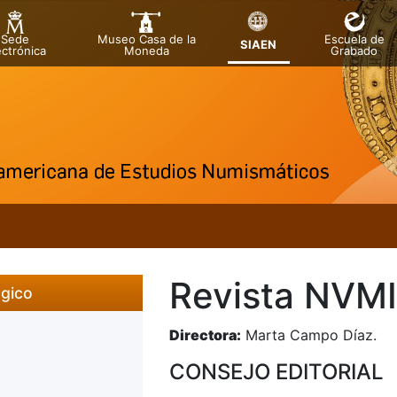
Sede
Museo Casa de la
Escuela de
SIAEN
ectrónica
Moneda
Grabado
tar
tar
Revista NVM
ógico
Directora:
Marta Campo Día
CONSEJO EDITORIAL