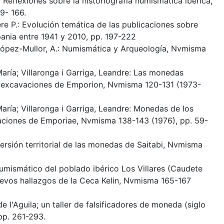
 Reflexiones sobre la historiografía numismática ibérica,
9- 166.
Pere P.: Evolución temática de las publicaciones sobre
ania entre 1941 y 2010, pp. 197-222
; López-Mullor, A.: Numismática y Arqueología, Nvmisma
María; Villaronga i Garriga, Leandre: Las monedas
s excavaciones de Emporion, Nvmisma 120-131 (1973-
María; Villaronga i Garriga, Leandre: Monedas de los
vaciones de Emporiae, Nvmisma 138-143 (1976), pp. 59-
spersión territorial de las monedas de Saitabi, Nvmisma
numismático del poblado ibérico Los Villares (Caudete
Nuevos hallazgos de la Ceca Kelin, Nvmisma 165-167
e l'Aguila; un taller de falsificadores de moneda (siglo
pp. 261-293.