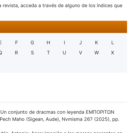
a revista, acceda a través de alguno de los índices que
E
F
G
H
I
J
K
L
Q
R
S
T
U
V
W
X
d: Un conjunto de dracmas con leyenda EMΠOPITΩΝ
Pech Maho (Sigean, Aude), Nvmisma 267 (2025), pp.