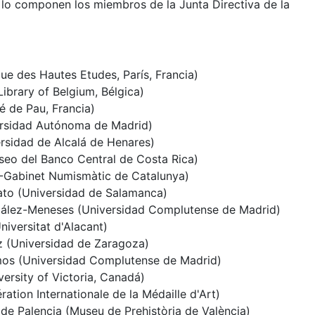
lo componen los miembros de la Junta Directiva de la
ue des Hautes Etudes, París, Francia)
Library of Belgium, Bélgica)
té de Pau, Francia)
ersidad Autónoma de Madrid)
rsidad de Alcalá de Henares)
eo del Banco Central de Costa Rica)
-Gabinet Numismàtic de Catalunya)
ato (Universidad de Salamanca)
ález-Meneses (Universidad Complutense de Madrid)
iversitat d'Alacant)
 (Universidad de Zaragoza)
mos (Universidad Complutense de Madrid)
versity of Victoria, Canadá)
ation Internationale de la Médaille d'Art)
e Palencia (Museu de Prehistòria de València)