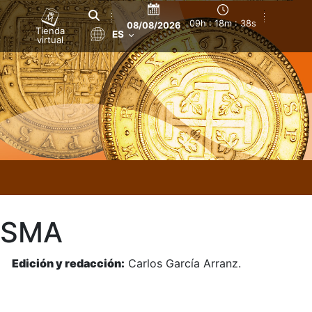
09h : 18m : 39s
08/08/2026
Tienda
ES
virtual
ISMA
z.
Edición y redacción:
Carlos García Arranz.