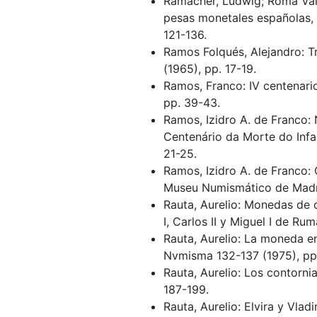
Ramacher, Ludwig; Roma Val
pesas monetales españolas, 
121-136.
Ramos Folqués, Alejandro: T
(1965), pp. 17-19.
Ramos, Franco: IV centenari
pp. 39-43.
Ramos, Izidro A. de Franco
Centenário da Morte do Inf
21-25.
Ramos, Izidro A. de Franco
Museu Numismático de Madri
Rauta, Aurelio: Monedas de 
I, Carlos II y Miguel I de R
Rauta, Aurelio: La moneda e
Nvmisma 132-137 (1975), pp
Rauta, Aurelio: Los contorn
187-199.
Rauta, Aurelio: Elvira y Vlad