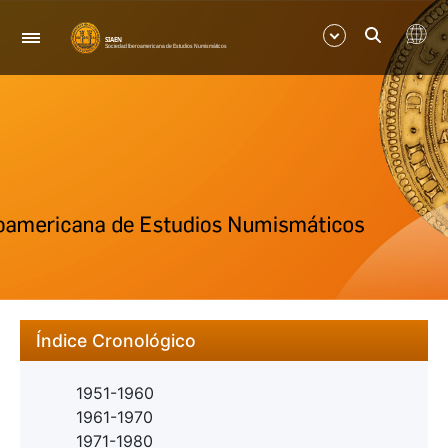
Navegación
Mostrar/Ocultar
Mostrar/Ocultar
Índice Cronológico
1951-1960
1961-1970
1971-1980