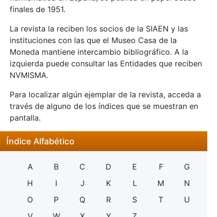
finales de 1951.
La revista la reciben los socios de la SIAEN y las
instituciones con las que el Museo Casa de la
Moneda mantiene intercambio bibliográfico. A la
izquierda puede consultar las Entidades que reciben
NVMISMA.
Para localizar algún ejemplar de la revista, acceda a
través de alguno de los índices que se muestran en
pantalla.
Índice Alfabético
A
B
C
D
E
F
G
H
I
J
K
L
M
N
O
P
Q
R
S
T
U
V
W
X
Y
Z