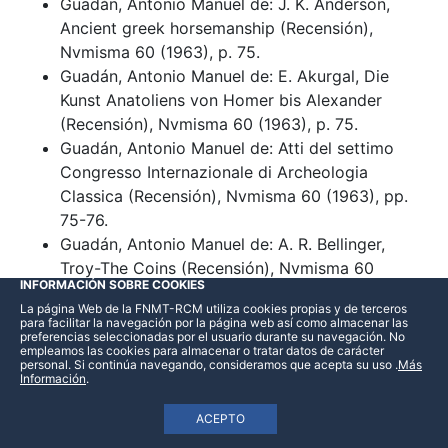
Guadán, Antonio Manuel de: J. K. Anderson,
Ancient greek horsemanship (Recensión),
Nvmisma 60 (1963), p. 75.
Guadán, Antonio Manuel de: E. Akurgal, Die
Kunst Anatoliens von Homer bis Alexander
(Recensión), Nvmisma 60 (1963), p. 75.
Guadán, Antonio Manuel de: Atti del settimo
Congresso Internazionale di Archeologia
Classica (Recensión), Nvmisma 60 (1963), pp.
75-76.
Guadán, Antonio Manuel de: A. R. Bellinger,
Troy-The Coins (Recensión), Nvmisma 60
INFORMACIÓN SOBRE COOKIES
(1963), p. 76.
La página Web de la FNMT-RCM utiliza cookies propias y de terceros
Guadán, Antonio Manuel de: Congresso
para facilitar la navegación por la página web así como almacenar las
preferencias seleccionadas por el usuario durante su navegación. No
Internazionale di Numismatica. Vol. I. Relazioni
empleamos las cookies para almacenar o tratar datos de carácter
(Recensión), Nvmisma 60 (1963), pp. 76-77.
personal. Si continúa navegando, consideramos que acepta su uso
.
Más
Información
.
Guadán, Antonio Manuel de: J. Mercadé, Roma
Amor (Recensión), Nvmisma 60 (1963), p. 78.
ACEPTO
Guadán, Antonio Manuel de: L. Kadman, The