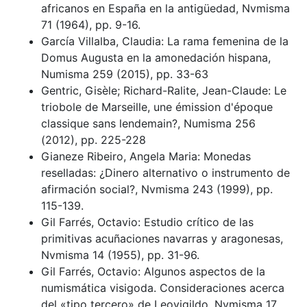
africanos en España en la antigüedad, Nvmisma
71 (1964), pp. 9-16.
García Villalba, Claudia: La rama femenina de la
Domus Augusta en la amonedación hispana,
Numisma 259 (2015), pp. 33-63
Gentric, Gisèle; Richard-Ralite, Jean-Claude: Le
triobole de Marseille, une émission d'époque
classique sans lendemain?, Numisma 256
(2012), pp. 225-228
Gianeze Ribeiro, Angela Maria: Monedas
reselladas: ¿Dinero alternativo o instrumento de
afirmación social?, Nvmisma 243 (1999), pp.
115-139.
Gil Farrés, Octavio: Estudio crítico de las
primitivas acuñaciones navarras y aragonesas,
Nvmisma 14 (1955), pp. 31-96.
Gil Farrés, Octavio: Algunos aspectos de la
numismática visigoda. Consideraciones acerca
del «tipo tercero» de Leovigildo, Nvmisma 17