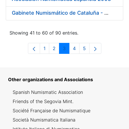
Gabinete Numismático de Cataluña - Museo Nacional de Arte de Cataluña 2008
Showing 41 to 60 of 90 entries.
1
2
3
4
5
Page
Page
Page
Page
Page
Other organizations and Associations
Spanish Numismatic Association
Friends of the Segovia Mint.
Société Française de Numismatique
Società Numismatica Italiana