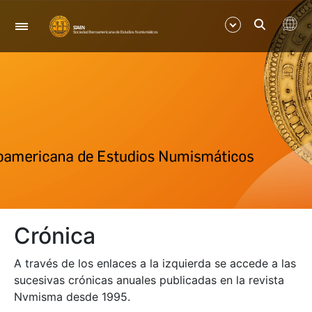
Navigation
Show/Hide
Show/Hide
Show/Hide
Show/Hide
Crónica
Show/Hide
A través de los enlaces a la izquierda se accede a las
Show/Hide
sucesivas crónicas anuales publicadas en la revista
Nvmisma desde 1995.