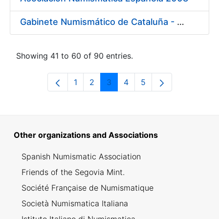
Gabinete Numismático de Cataluña - Museo Nacional de Arte de Cataluña 2008
Showing 41 to 60 of 90 entries.
1
2
3
4
5
Page
Page
Page
Page
Page
Other organizations and Associations
Spanish Numismatic Association
Friends of the Segovia Mint.
Société Française de Numismatique
Società Numismatica Italiana