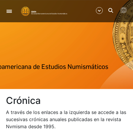
Navigation
Show/Hide
Show/Hide
Show/Hide
Show/Hide
Crónica
Show/Hide
A través de los enlaces a la izquierda se accede a las
Show/Hide
sucesivas crónicas anuales publicadas en la revista
Nvmisma desde 1995.