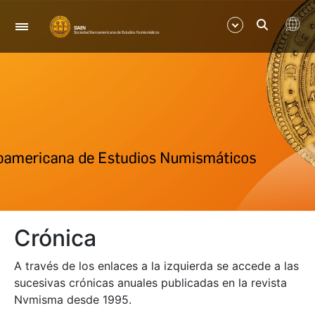
Navigation
Show/Hide
Show/Hide
Show/Hide
Show/Hide
Crónica
Show/Hide
A través de los enlaces a la izquierda se accede a las
Show/Hide
sucesivas crónicas anuales publicadas en la revista
Nvmisma desde 1995.