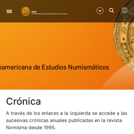
Navigation
Show/Hide
Show/Hide
Show/Hide
Show/Hide
Crónica
Show/Hide
A través de los enlaces a la izquierda se accede a las
Show/Hide
sucesivas crónicas anuales publicadas en la revista
Nvmisma desde 1995.