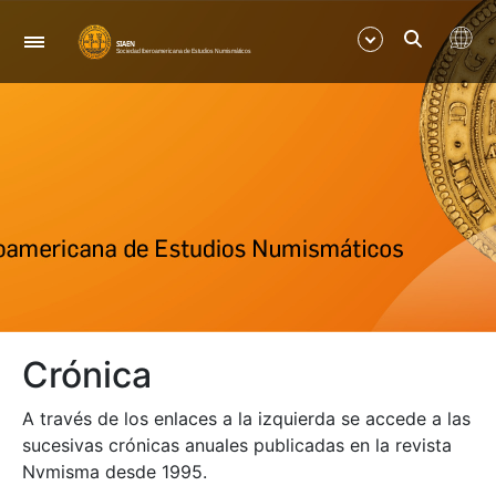
Navigation
Show/Hide
Show/Hide
Show/Hide
Show/Hide
Crónica
Show/Hide
A través de los enlaces a la izquierda se accede a las
Show/Hide
sucesivas crónicas anuales publicadas en la revista
Nvmisma desde 1995.