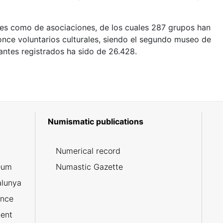
ares como de asociaciones, de los cuales 287 grupos han
once voluntarios culturales, siendo el segundo museo de
antes registrados ha sido de 26.428.
Numismatic publications
5
Numerical record
eum
Numastic Gazette
alunya
ance
ent