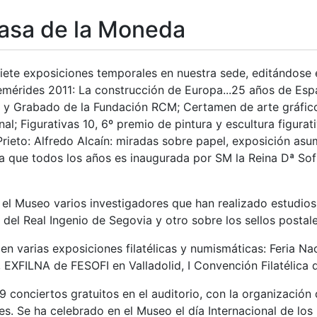
asa de la Moneda
siete exposiciones temporales en nuestra sede, editándose 
mérides 2011: La construcción de Europa...25 años de Espa
 y Grabado de la Fundación RCM; Certamen de arte gráfico
al; Figurativas 10, 6º premio de pintura y escultura figurat
rieto: Alfredo Alcaín: miradas sobre papel, exposición asu
 que todos los años es inaugurada por SM la Reina Dª Sofía
 el Museo varios investigadores que han realizado estudio
s del Real Ingenio de Segovia y otro sobre los sellos postal
en varias exposiciones filatélicas y numismáticas: Feria N
 EXFILNA de FESOFI en Valladolid, I Convención Filatélica 
9 conciertos gratuitos en el auditorio, con la organización
s. Se ha celebrado en el Museo el día Internacional de los