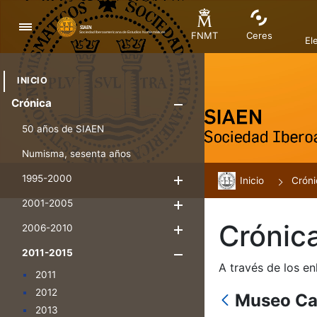
Navigation
FNMT
Ceres
El
INICIO
Crónica
Show/Hide
50 años de SIAEN
Numisma, sesenta años
1995-2000
Inicio
Show/Hide
Cróni
2001-2005
Show/Hide
Crónic
2006-2010
Show/Hide
2011-2015
Show/Hide
A través de los en
2011
2012
Museo Ca
2013