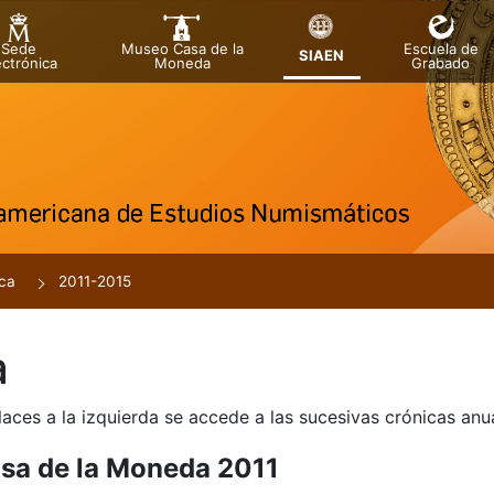
Sede
Museo Casa de la
Escuela de
SIAEN
ectrónica
Moneda
Grabado
ca
2011-2015
a
laces a la izquierda se accede a las sucesivas crónicas an
sa de la Moneda 2011