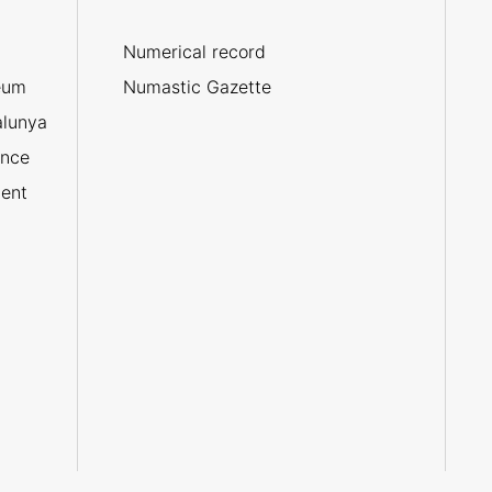
Numerical record
eum
Numastic Gazette
alunya
ance
ent