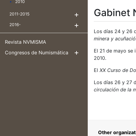
2010
Gabinet 
2011-2015
Show/Hide
2016-
Show/Hide
Los días 24 y 26 
minera y acuñació
Revista NVMISMA
El 21 de mayo se 
Congresos de Numismática
Show/Hide
2010.
El
XX Curso de Do
Los días 26 y 27 
circulación de la 
Other organizat