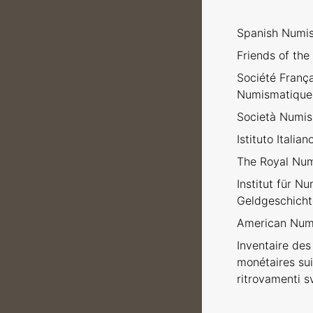
Spanish Numis
Friends of the
Société Franç
Numismatique
Società Numism
Istituto Italia
The Royal Num
Institut für N
Geldgeschicht
American Numi
Inventaire des 
monétaires sui
ritrovamenti sv