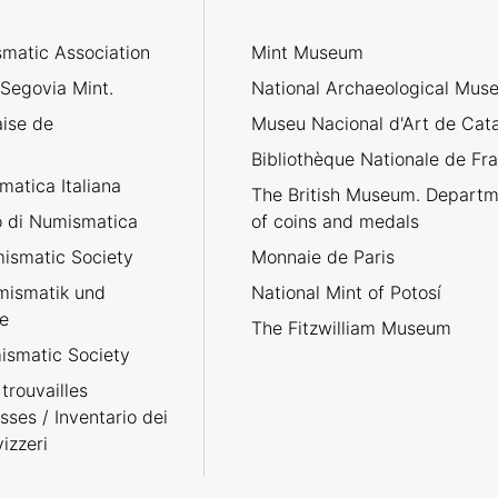
matic Association
Mint Museum
 Segovia Mint.
National Archaeological Mus
aise de
Museu Nacional d'Art de Cat
Bibliothèque Nationale de Fr
atica Italiana
The British Museum. Departm
no di Numismatica
of coins and medals
ismatic Society
Monnaie de Paris
umismatik und
National Mint of Potosí
e
The Fitzwilliam Museum
smatic Society
trouvailles
sses / Inventario dei
izzeri