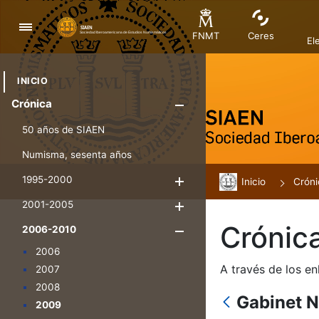
Navigation
FNMT
Ceres
El
INICIO
Crónica
Show/Hide
50 años de SIAEN
Numisma, sesenta años
1995-2000
Inicio
Show/Hide
Cróni
2001-2005
Show/Hide
Crónic
2006-2010
Show/Hide
2006
A través de los en
2007
2008
Gabinet 
2009