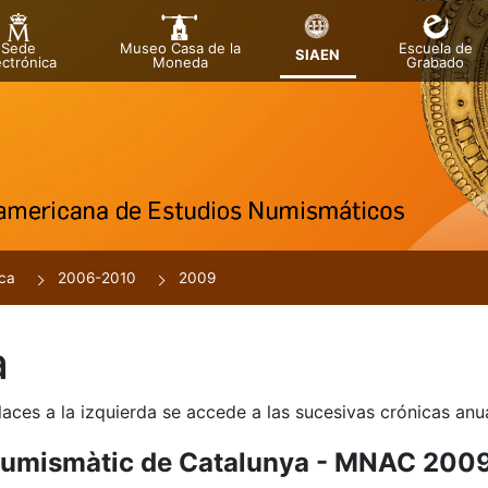
Sede
Museo Casa de la
Escuela de
SIAEN
ectrónica
Moneda
Grabado
ca
2006-2010
2009
a
laces a la izquierda se accede a las sucesivas crónicas an
Numismàtic de Catalunya - MNAC 200