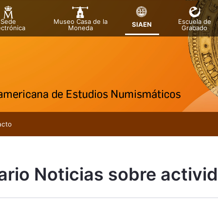
Sede
Museo Casa de la
Escuela de
SIAEN
ectrónica
Moneda
Grabado
a
a
acto
ario Noticias sobre activi