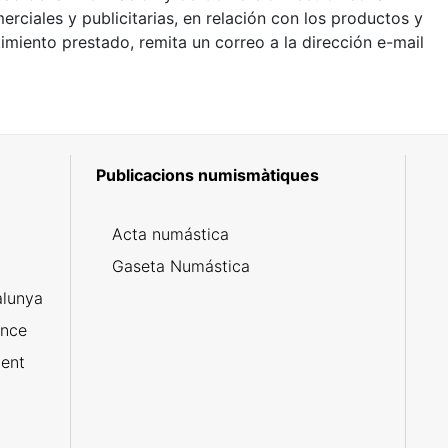
ciales y publicitarias, en relación con los productos y
miento prestado, remita un correo a la dirección e-mail
Publicacions numismàtiques
5
Acta numástica
Gaseta Numástica
alunya
ance
ent