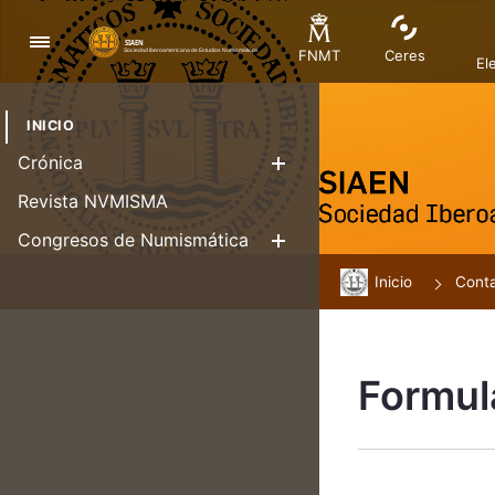
Navegació
FNMT
Ceres
El
INICIO
Crónica
Mostra/Amag
Revista NVMISMA
Congresos de Numismática
Mostra/Amag
Inicio
Cont
Formul