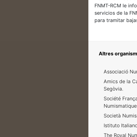
FNMT-RCM le infor
servicios de la F
para tramitar baj
Altres organism
Associació Nu
Amics de la C
Segòvia.
Société Franç
Numismatique
Società Numism
Istituto Italia
The Royal Num