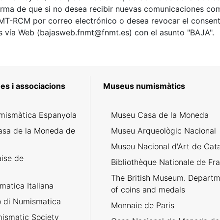
ma de que si no desea recibir nuevas comunicaciones comer
NMT-RCM por correo electrónico o desea revocar el consenti
as vía Web (bajasweb.fnmt@fnmt.es) con el asunto "BAJA".
es i associacions
Museus numismàtics
mismàtica Espanyola
Museu Casa de la Moneda
asa de la Moneda de
Museu Arqueològic Nacional
Museu Nacional d'Art de Cat
aise de
Bibliothèque Nationale de Fr
The British Museum. Departm
atica Italiana
of coins and medals
no di Numismatica
Monnaie de Paris
ismatic Society