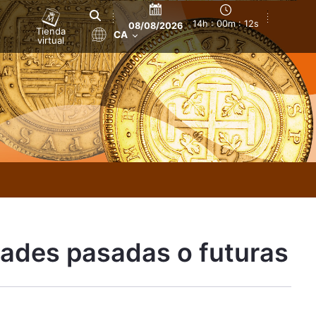
14h : 00m : 13s
08/08/2026
Tienda
CA
virtual
dades pasadas o futuras