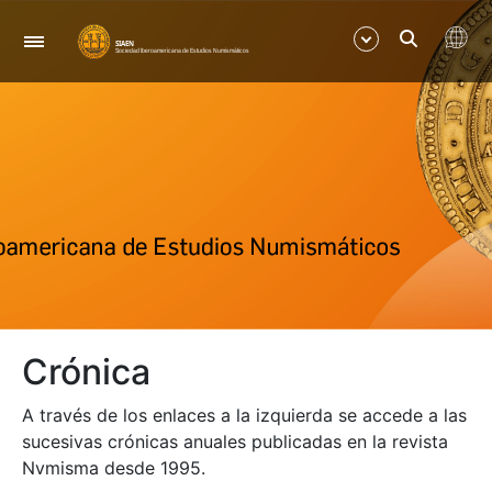
Navegació
Mostra/Amaga
Mostra/Amaga
Mostra/Amaga
Mostra/Amaga
Crónica
Mostra/Amaga
A través de los enlaces a la izquierda se accede a las
Mostra/Amaga
sucesivas crónicas anuales publicadas en la revista
Nvmisma desde 1995.