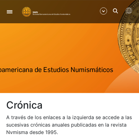
Navegació
Mostra/Amaga
Mostra/Amaga
Mostra/Amaga
Mostra/Amaga
Crónica
Mostra/Amaga
A través de los enlaces a la izquierda se accede a las
Mostra/Amaga
sucesivas crónicas anuales publicadas en la revista
Nvmisma desde 1995.