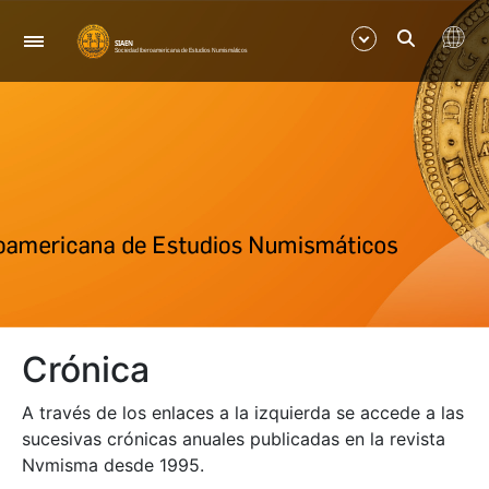
Navegació
Mostra/Amaga
Mostra/Amaga
Mostra/Amaga
Mostra/Amaga
Crónica
Mostra/Amaga
A través de los enlaces a la izquierda se accede a las
Mostra/Amaga
sucesivas crónicas anuales publicadas en la revista
Nvmisma desde 1995.