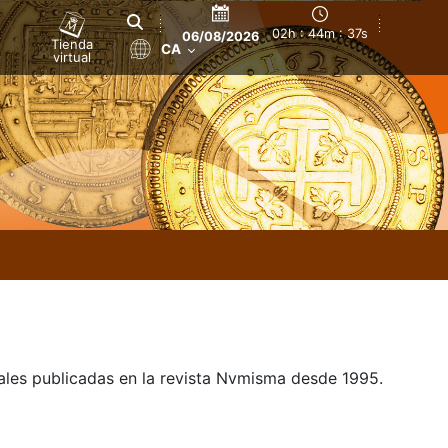
02h : 44m : 37s
06/08/2026
Tienda
CA
virtual
uales publicadas en la revista Nvmisma desde 1995.