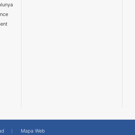
alunya
ance
ent
ad
Mapa Web