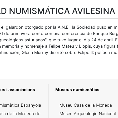
D NUMISMÁTICA AVILESINA
a
 el galardón otorgado por la A.N.E., la Sociedad puso en
 El de primavera contó con una conferencia de Enrique Bur
ueológicos asturianos", que tuvo lugar el día 24 de abril. E
n memoria y homenaje a Felipe Mateu y Llopis, cuya figura 
tinuación, Glenn Murray disertó sobre Felipe II: política m
es i associacions
Museus numismàtics
mismàtica Espanyola
Museu Casa de la Moneda
asa de la Moneda de
Museu Arqueològic Nacional