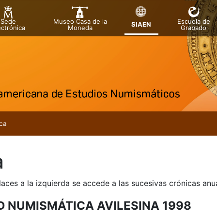
Sede
Museo Casa de la
Escuela de
SIAEN
ectrónica
Moneda
Grabado
a
ca
a
laces a la izquierda se accede a las sucesivas crónicas an
D NUMISMÁTICA AVILESINA 1998