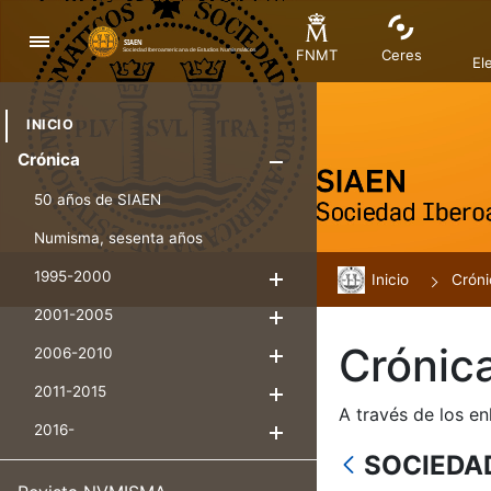
Navegació
FNMT
Ceres
El
INICIO
Crónica
Mostra/Amag
50 años de SIAEN
Numisma, sesenta años
1995-2000
Inicio
Mostra/Amaga
Cróni
2001-2005
Mostra/Amaga
Crónic
2006-2010
Mostra/Amaga
2011-2015
Mostra/Amaga
A través de los en
2016-
Mostra/Amaga
SOCIEDA