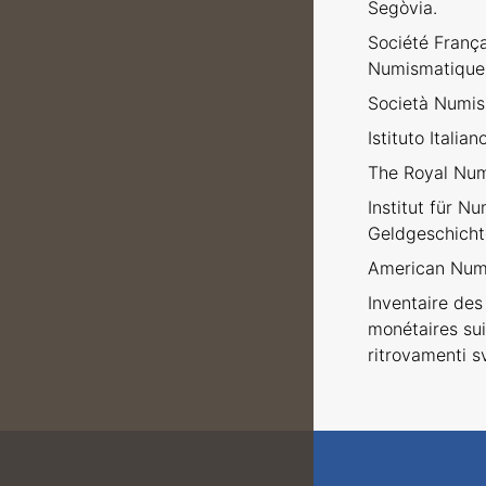
Segòvia.
Société Franç
Numismatique
Società Numism
Istituto Italia
The Royal Num
Institut für N
Geldgeschicht
American Numi
Inventaire des 
monétaires sui
ritrovamenti sv