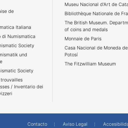
Museu Nacional d'Art de Cat
aise de
Bibliothèque Nationale de Fr
The British Museum. Departm
atica Italiana
of coins and medals
no di Numismatica
Monnaie de Paris
ismatic Society
Casa Nacional de Moneda de
umismatik und
Potosí
e
The Fitzwilliam Museum
smatic Society
trouvailles
sses / Inventario dei
izzeri
Contacto
Aviso Legal
Accesibilid