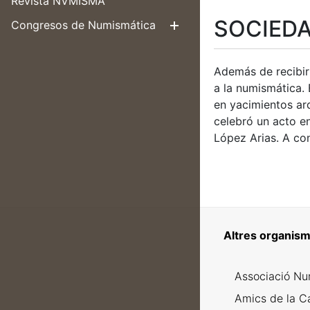
Revista NVMISMA
SOCIEDA
Congresos de Numismática
Mostra/Amag
Además de recibir
a la numismática.
en yacimientos arq
celebró un acto e
López Arias. A con
Altres organism
Associació Nu
Amics de la C