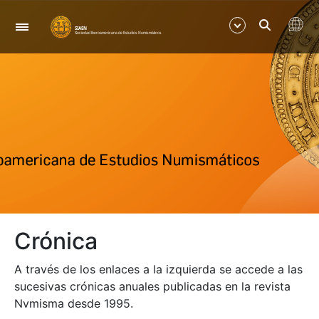
Navegació
Mostra/Amaga
Mostra/Amaga
Mostra/Amaga
Mostra/Amaga
Crónica
Mostra/Amaga
A través de los enlaces a la izquierda se accede a las
Mostra/Amaga
sucesivas crónicas anuales publicadas en la revista
Nvmisma desde 1995.