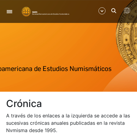
Navegació
Mostra/Amaga
Mostra/Amaga
Mostra/Amaga
Mostra/Amaga
Crónica
Mostra/Amaga
A través de los enlaces a la izquierda se accede a las
Mostra/Amaga
sucesivas crónicas anuales publicadas en la revista
Nvmisma desde 1995.