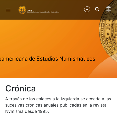
Navegació
Mostra/Amaga
Mostra/Amaga
Mostra/Amaga
Mostra/Amaga
Crónica
Mostra/Amaga
A través de los enlaces a la izquierda se accede a las
sucesivas crónicas anuales publicadas en la revista
Nvmisma desde 1995.