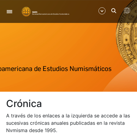
Navegació
Mostra/Amaga
Mostra/Amaga
Mostra/Amaga
Mostra/Amaga
Crónica
A través de los enlaces a la izquierda se accede a las
sucesivas crónicas anuales publicadas en la revista
Nvmisma desde 1995.