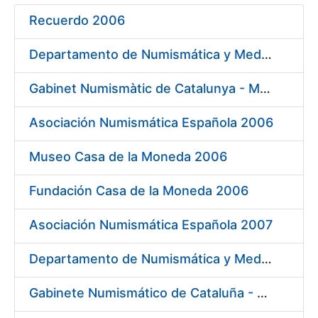
Recuerdo 2006
Mostra/Amaga
Departamento de Numismática y Medallística Museo Arqueológico Nacional 2006
Mostra/Amaga
Gabinet Numismàtic de Catalunya - MNAC 2006
Asociación Numismática Española 2006
Mostra/Amaga
Museo Casa de la Moneda 2006
Fundación Casa de la Moneda 2006
Asociación Numismática Española 2007
Departamento de Numismática y Medallística - Museo Arqueológico Nacional 2007
Gabinete Numismático de Cataluña - Museo Nacional de Arte de Cataluña 2007