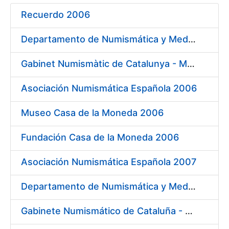
Recuerdo 2006
Mostra/Amaga
Departamento de Numismática y Medallística Museo Arqueológico Nacional 2006
Mostra/Amaga
Gabinet Numismàtic de Catalunya - MNAC 2006
Asociación Numismática Española 2006
Mostra/Amaga
Museo Casa de la Moneda 2006
Fundación Casa de la Moneda 2006
Asociación Numismática Española 2007
Departamento de Numismática y Medallística - Museo Arqueológico Nacional 2007
Gabinete Numismático de Cataluña - Museo Nacional de Arte de Cataluña 2007