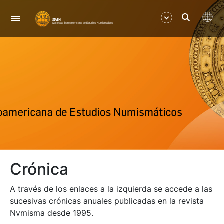
Navegació
Mostra/Amaga
Mostra/Amaga
Mostra/Amaga
Mostra/Amaga
Crónica
A través de los enlaces a la izquierda se accede a las
sucesivas crónicas anuales publicadas en la revista
Nvmisma desde 1995.