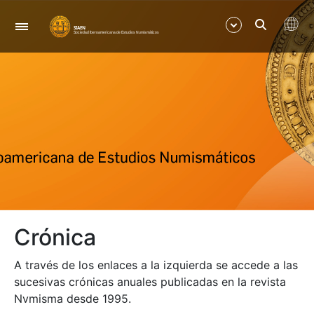
Navegació
Mostra/Amaga
Mostra/Amaga
Mostra/Amaga
Mostra/Amaga
Crónica
A través de los enlaces a la izquierda se accede a las
sucesivas crónicas anuales publicadas en la revista
Nvmisma desde 1995.