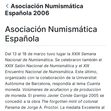
Asociación Numismática
Española 2006
Mostra/Amaga
Mostra/Amaga
Asociación Numismática
Española
Mostra/Amaga
Del 13 al 18 de marzo tuvo lugar la
XXIX Semana
Nacional de Numismática
. Se celebraron también el
XXIX Salón Nacional de Numismática y el XIX
Encuentro Nacional de Numismática
. Este último,
organizado con la colaboración de la Universitat
Autònoma de Barcelona, respondía al lema
Cuanta
moneda. Volúmenes de acuñacion y de produccion
de moneda.
El premio
Javier Conde Garriga
2005 se
concedió a la obra
The forgotten mint of colonial
Panama
de Jorge A. Proctor. La medalla Excelente al